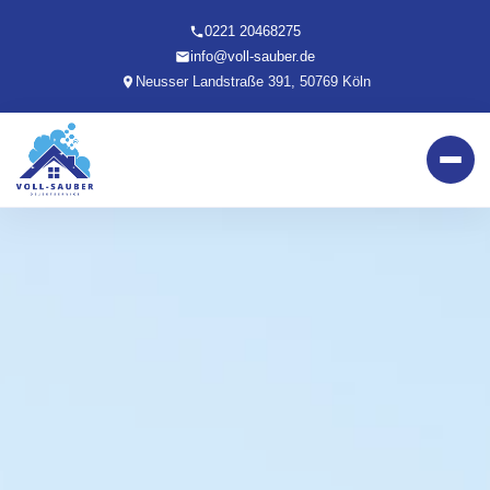
0221 20468275
info@voll-sauber.de
Neusser Landstraße 391, 50769 Köln