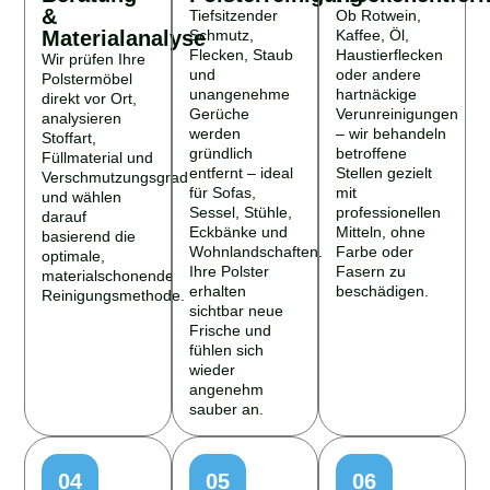
&
Tiefsitzender
Ob Rotwein,
Materialanalyse
Schmutz,
Kaffee, Öl,
Flecken, Staub
Haustierflecken
Wir prüfen Ihre
und
oder andere
Polstermöbel
unangenehme
hartnäckige
direkt vor Ort,
Gerüche
Verunreinigungen
analysieren
werden
– wir behandeln
Stoffart,
gründlich
betroffene
Füllmaterial und
entfernt – ideal
Stellen gezielt
Verschmutzungsgrad
für Sofas,
mit
und wählen
Sessel, Stühle,
professionellen
darauf
Eckbänke und
Mitteln, ohne
basierend die
Wohnlandschaften.
Farbe oder
optimale,
Ihre Polster
Fasern zu
materialschonende
erhalten
beschädigen.
Reinigungsmethode.
sichtbar neue
Frische und
fühlen sich
wieder
angenehm
sauber an.
04
05
06