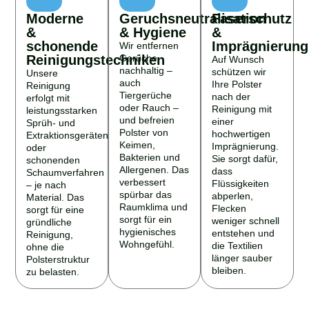
Moderne
Geruchsneutralisation
Faserschutz
&
& Hygiene
&
schonende
Imprägnierung
Wir entfernen
Reinigungstechniken
Gerüche
Auf Wunsch
nachhaltig –
schützen wir
Unsere
auch
Ihre Polster
Reinigung
Tiergerüche
nach der
erfolgt mit
oder Rauch –
Reinigung mit
leistungsstarken
und befreien
einer
Sprüh- und
Polster von
hochwertigen
Extraktionsgeräten
Keimen,
Imprägnierung.
oder
Bakterien und
Sie sorgt dafür,
schonenden
Allergenen. Das
dass
Schaumverfahren
verbessert
Flüssigkeiten
– je nach
spürbar das
abperlen,
Material. Das
Raumklima und
Flecken
sorgt für eine
sorgt für ein
weniger schnell
gründliche
hygienisches
entstehen und
Reinigung,
Wohngefühl.
die Textilien
ohne die
länger sauber
Polsterstruktur
bleiben.
zu belasten.