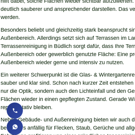
hilft dabei, solche Flächen wieder sichtbar aufzuwerte
deutlich sauberer und ansprechender darstellen. Das verb
werden.
Besonders beliebt und gleichzeitig stark beansprucht si
Außenbereich. Allerdings setzt sich auf Terrassen im L
Terrassenreinigung in Büdlich sorgt dafür, dass Ihre Ter
Außenbereich oder gewerblich genutzte Fläche: Eine pro
Außenbereich wieder gerne und intensiv zu nutzen.
Ein weiterer Schwerpunkt ist die Glas- & Wintergartenr
sauber und klar sind. Schon nach kurzer Zeit entstehe
nur die Optik, sondern auch den Lichteinfall und den G
Flächen wieder in einen gepflegten Zustand. Gerade Wint
repräsentativ bleiben.
Neben Gebäude- und Außenreinigung bieten wir auch die
besonders anfällig für Flecken, Staub, Gerüche und al