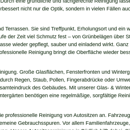
n. Durch eine gründliche und fachgerechte Reinigung la
essert nicht nur die Optik, sondern in vielen Fällen auch
nd Terrassen. Sie sind Treffpunkt, Erholungsort und ein
aufe der Zeit viel Schmutz fest – von Grünbelägen über 
rasse wieder gepflegt, sauber und einladend wirkt. Ganz 
fessionelle Reinigung bringt die Oberfläche wieder bess
einigung. Große Glasflächen, Fensterfronten und Winterg
n durch Regen, Staub, Pollen, Fingerabdrücke oder Umwel
esamteindruck des Gebäudes. Mit unserer Glas- & Winterg
ergärten benötigen eine regelmäßige, sorgfältige Reinig
 professionelle Reinigung von Autositzen an. Fahrzeugs
lgemeine Gebrauchsspuren. Vor allem Familienfahrzeuge,