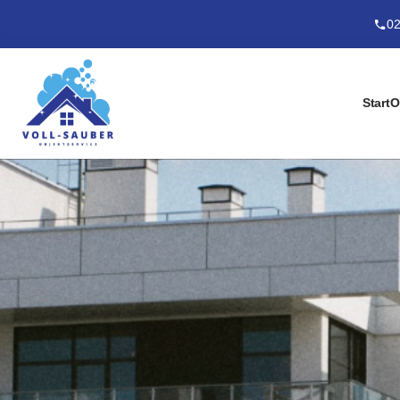
02
Start
O