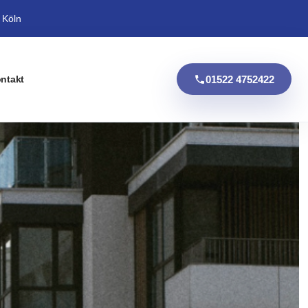
 Köln
01522 4752422
ntakt