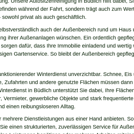
ng. Unsere Autositzenreinigung in Büdlich hilft dabei, S
lbefinden während der Fahrt, sondern trägt auch zum Wer
sowohl privat als auch geschäftlich.
lbstverständlich auch der Außenbereich rund um Haus u
nung ihrer Außenanlagen wünschen. Ein ordentlich gepfl
 sorgen dafür, dass Ihre Immobilie einladend und werti
sigen Gartenservice. So bleibt der Außenbereich gepfleg
nktionierender Winterdienst unverzichtbar. Schnee, Eis u
ge, Zufahrten und andere genutzte Flächen müssen dann
interdienst in Büdlich unterstützt Sie dabei, Ihre Fläch
, Vermieter, gewerbliche Objekte und stark frequentierte
und einen reibungsloseren Alltag.
 mehrere Dienstleistungen aus einer Hand anbieten. So 
ie einen strukturierten, zuverlässigen Service für Auße