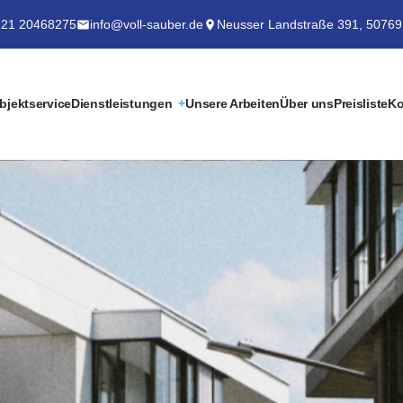
21 20468275
info@voll-sauber.de
Neusser Landstraße 391, 50769
bjektservice
Dienstleistungen
Unsere Arbeiten
Über uns
Preisliste
Ko