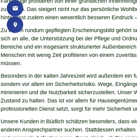
Fahrzeuge profitieren von einer gründlichen Innenreinigu
zu lassen. Das steigert nicht nur das persönliche Woh
hinterlässt zudem einen wesentlich besseren Eindruck – 
Zu einem rundum gepflegten Erscheinungsbild gehört se
sich an alle, die Unterstützung bei der Pflege und Ord
Bereiche und ein insgesamt strukturierter Außenbereich
Menschen mit wenig Zeit profitieren von einem zuverläs
müssen.
Besonders in der kalten Jahreszeit wird außerdem ein fu
sondern vor allem ein Sicherheitsrisiko. Wege, Eingän
minimieren und die Nutzbarkeit sicherzustellen. Unser W
Zustand zu halten. Das ist vor allem für Hauseigentümer
professionellen Dienst setzt, sorgt für mehr Sicherheit 
Unsere Kunden in Büdlich schätzen besonders, dass wir
anderen Ansprechpartner suchen. Stattdessen erhalten S