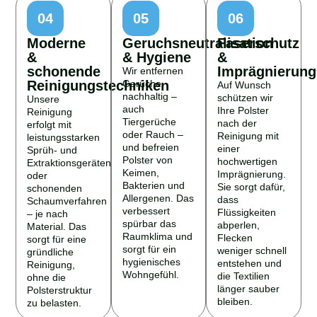
04
05
06
Moderne
Geruchsneutralisation
Faserschutz
&
& Hygiene
&
schonende
Imprägnierung
Wir entfernen
Reinigungstechniken
Gerüche
Auf Wunsch
nachhaltig –
schützen wir
Unsere
auch
Ihre Polster
Reinigung
Tiergerüche
nach der
erfolgt mit
oder Rauch –
Reinigung mit
leistungsstarken
und befreien
einer
Sprüh- und
Polster von
hochwertigen
Extraktionsgeräten
Keimen,
Imprägnierung.
oder
Bakterien und
Sie sorgt dafür,
schonenden
Allergenen. Das
dass
Schaumverfahren
verbessert
Flüssigkeiten
– je nach
spürbar das
abperlen,
Material. Das
Raumklima und
Flecken
sorgt für eine
sorgt für ein
weniger schnell
gründliche
hygienisches
entstehen und
Reinigung,
Wohngefühl.
die Textilien
ohne die
länger sauber
Polsterstruktur
bleiben.
zu belasten.