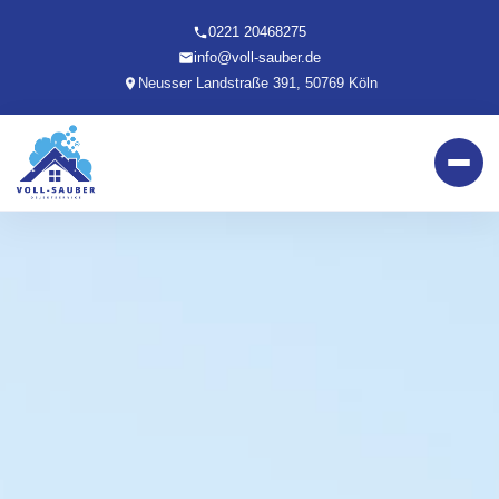
0221 20468275
info@voll-sauber.de
Neusser Landstraße 391, 50769 Köln