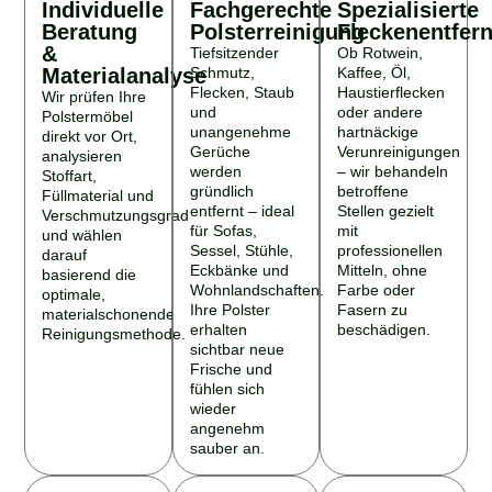
Individuelle
Fachgerechte
Spezialisierte
Beratung
Polsterreinigung
Fleckenentfer
&
Tiefsitzender
Ob Rotwein,
Materialanalyse
Schmutz,
Kaffee, Öl,
Flecken, Staub
Haustierflecken
Wir prüfen Ihre
und
oder andere
Polstermöbel
unangenehme
hartnäckige
direkt vor Ort,
Gerüche
Verunreinigungen
analysieren
werden
– wir behandeln
Stoffart,
gründlich
betroffene
Füllmaterial und
entfernt – ideal
Stellen gezielt
Verschmutzungsgrad
für Sofas,
mit
und wählen
Sessel, Stühle,
professionellen
darauf
Eckbänke und
Mitteln, ohne
basierend die
Wohnlandschaften.
Farbe oder
optimale,
Ihre Polster
Fasern zu
materialschonende
erhalten
beschädigen.
Reinigungsmethode.
sichtbar neue
Frische und
fühlen sich
wieder
angenehm
sauber an.