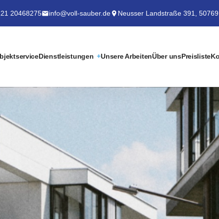
21 20468275
info@voll-sauber.de
Neusser Landstraße 391, 50769
bjektservice
Dienstleistungen
Unsere Arbeiten
Über uns
Preisliste
Ko