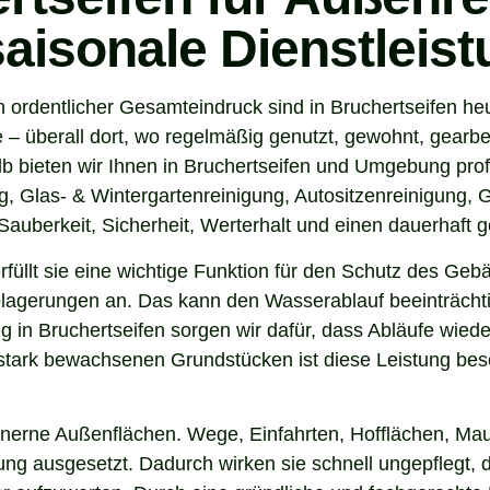
saisonale Dienstleis
 ordentlicher Gesamteindruck sind in Bruchertseifen he
 überall dort, wo regelmäßig genutzt, gewohnt, gearbei
 bieten wir Ihnen in Bruchertseifen und Umgebung prof
, Glas- & Wintergartenreinigung, Autositzenreinigung, G
auberkeit, Sicherheit, Werterhalt und einen dauerhaft g
 erfüllt sie eine wichtige Funktion für den Schutz des G
agerungen an. Das kann den Wasserablauf beeinträchti
 in Bruchertseifen sorgen wir dafür, dass Abläufe wiede
tark bewachsenen Grundstücken ist diese Leistung beso
inerne Außenflächen. Wege, Einfahrten, Hofflächen, Mau
g ausgesetzt. Dadurch wirken sie schnell ungepflegt, d