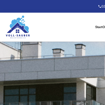
02
Start
O