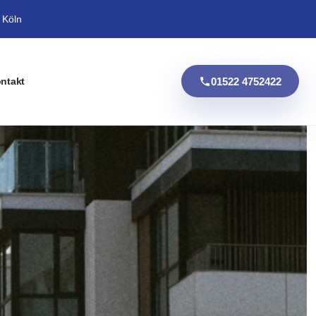
 Köln
01522 4752422
ntakt