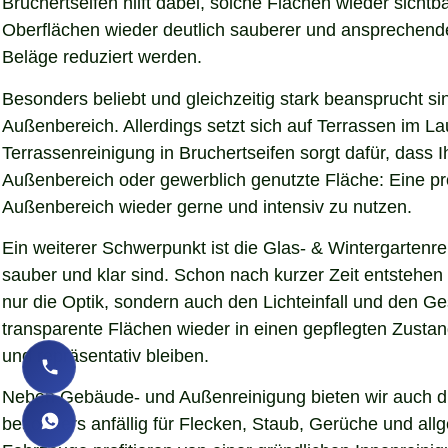
Bruchertseifen hilft dabei, solche Flächen wieder sich
Oberflächen wieder deutlich sauberer und ansprechender d
Beläge reduziert werden.
Besonders beliebt und gleichzeitig stark beansprucht si
Außenbereich. Allerdings setzt sich auf Terrassen im L
Terrassenreinigung in Bruchertseifen sorgt dafür, dass I
Außenbereich oder gewerblich genutzte Fläche: Eine pro
Außenbereich wieder gerne und intensiv zu nutzen.
Ein weiterer Schwerpunkt ist die Glas- & Wintergartenr
sauber und klar sind. Schon nach kurzer Zeit entstehe
nur die Optik, sondern auch den Lichteinfall und den G
transparente Flächen wieder in einen gepflegten Zustand
und repräsentativ bleiben.
Neben Gebäude- und Außenreinigung bieten wir auch die
besonders anfällig für Flecken, Staub, Gerüche und al