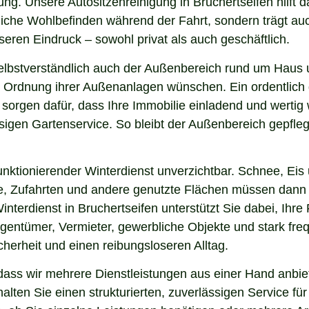
ng. Unsere Autositzenreinigung in Bruchertseifen hilft da
nliche Wohlbefinden während der Fahrt, sondern trägt a
eren Eindruck – sowohl privat als auch geschäftlich.
elbstverständlich auch der Außenbereich rund um Haus u
 und Ordnung ihrer Außenanlagen wünschen. Ein ordentlic
 sorgen dafür, dass Ihre Immobilie einladend und werti
sigen Gartenservice. So bleibt der Außenbereich gepfleg
nktionierender Winterdienst unverzichtbar. Schnee, Eis u
ge, Zufahrten und andere genutzte Flächen müssen dann
interdienst in Bruchertseifen unterstützt Sie dabei, Ihr
igentümer, Vermieter, gewerbliche Objekte und stark freq
icherheit und einen reibungsloseren Alltag.
ass wir mehrere Dienstleistungen aus einer Hand anbiet
lten Sie einen strukturierten, zuverlässigen Service fü