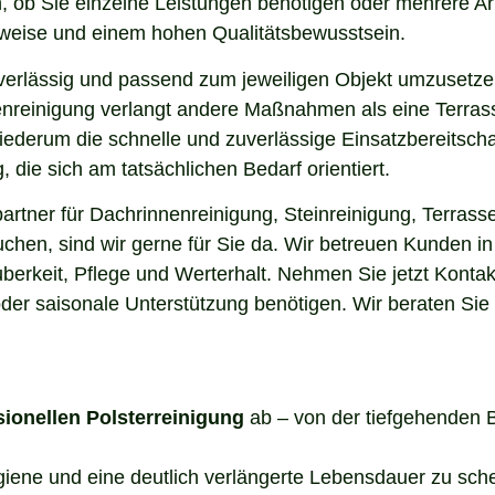
, ob Sie einzelne Leistungen benötigen oder mehrere Ar
sweise und einem hohen Qualitätsbewusstsein.
uverlässig und passend zum jeweiligen Objekt umzusetze
enreinigung verlangt andere Maßnahmen als eine Terrass
 wiederum die schnelle und zuverlässige Einsatzbereitsch
die sich am tatsächlichen Bedarf orientiert.
rtner für Dachrinnenreinigung, Steinreinigung, Terrasse
uchen, sind wir gerne für Sie da. Wir betreuen Kunden i
berkeit, Pflege und Werterhalt. Nehmen Sie jetzt Kontak
der saisonale Unterstützung benötigen. Wir beraten Sie
sionellen Polsterreinigung
ab – von der tiefgehenden 
ygiene und eine deutlich verlängerte Lebensdauer zu sch