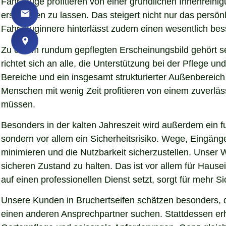
Fahrzeuge profitieren von einer gründlichen Innenreinigu
erscheinen zu lassen. Das steigert nicht nur das persö
Fahrzeuginnere hinterlässt zudem einen wesentlich bess
Zu einem rundum gepflegten Erscheinungsbild gehört s
richtet sich an alle, die Unterstützung bei der Pflege
Bereiche und ein insgesamt strukturierter Außenbereich
Menschen mit wenig Zeit profitieren von einem zuverläs
müssen.
Besonders in der kalten Jahreszeit wird außerdem ein fu
sondern vor allem ein Sicherheitsrisiko. Wege, Eingän
minimieren und die Nutzbarkeit sicherzustellen. Unser W
sicheren Zustand zu halten. Das ist vor allem für Hause
auf einen professionellen Dienst setzt, sorgt für mehr S
Unsere Kunden in Bruchertseifen schätzen besonders, d
einen anderen Ansprechpartner suchen. Stattdessen erha