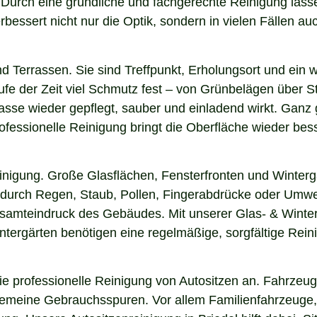
n. Durch eine gründliche und fachgerechte Reinigung la
essert nicht nur die Optik, sondern in vielen Fällen auch
nd Terrassen. Sie sind Treffpunkt, Erholungsort und ein
aufe der Zeit viel Schmutz fest – von Grünbelägen über 
rasse wieder gepflegt, sauber und einladend wirkt. Ganz g
fessionelle Reinigung bringt die Oberfläche wieder bess
einigung. Große Glasflächen, Fensterfronten und Winterg
n durch Regen, Staub, Pollen, Fingerabdrücke oder Umwel
esamteindruck des Gebäudes. Mit unserer Glas- & Winterg
ergärten benötigen eine regelmäßige, sorgfältige Reinig
 professionelle Reinigung von Autositzen an. Fahrzeugs
lgemeine Gebrauchsspuren. Vor allem Familienfahrzeuge,