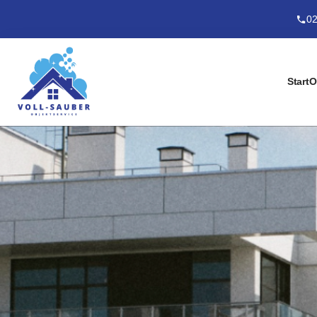
02
Start
O