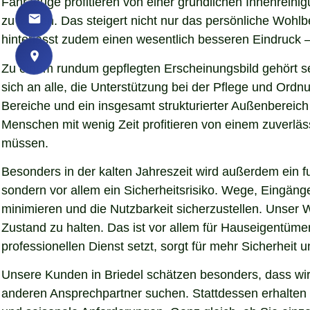
Fahrzeuge profitieren von einer gründlichen Innenreinigu
zu lassen. Das steigert nicht nur das persönliche Woh
hinterlässt zudem einen wesentlich besseren Eindruck – 
Zu einem rundum gepflegten Erscheinungsbild gehört se
sich an alle, die Unterstützung bei der Pflege und Ord
Bereiche und ein insgesamt strukturierter Außenbereich
Menschen mit wenig Zeit profitieren von einem zuverläs
müssen.
Besonders in der kalten Jahreszeit wird außerdem ein fu
sondern vor allem ein Sicherheitsrisiko. Wege, Eingän
minimieren und die Nutzbarkeit sicherzustellen. Unser W
Zustand zu halten. Das ist vor allem für Hauseigentümer
professionellen Dienst setzt, sorgt für mehr Sicherheit 
Unsere Kunden in Briedel schätzen besonders, dass wir
anderen Ansprechpartner suchen. Stattdessen erhalten S