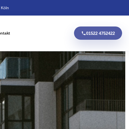
 Köln
01522 4752422
ntakt