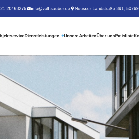
21 20468275
info@voll-sauber.de
Neusser Landstraße 391, 50769
bjektservice
Dienstleistungen
Unsere Arbeiten
Über uns
Preisliste
Ko