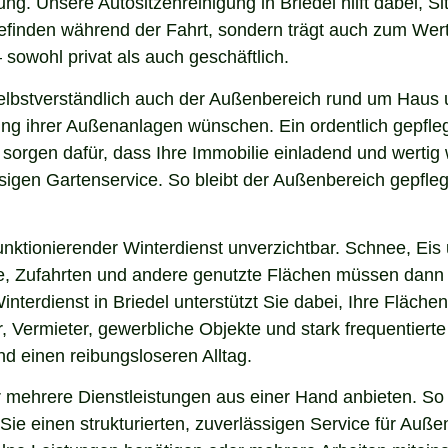
ng. Unsere Autositzenreinigung in Briedel hilft dabei, Si
lbefinden während der Fahrt, sondern trägt auch zum Wer
sowohl privat als auch geschäftlich.
lbstverständlich auch der Außenbereich rund um Haus un
nung ihrer Außenanlagen wünschen. Ein ordentlich gepfl
 sorgen dafür, dass Ihre Immobilie einladend und werti
sigen Gartenservice. So bleibt der Außenbereich gepfleg
nktionierender Winterdienst unverzichtbar. Schnee, Eis u
ge, Zufahrten und andere genutzte Flächen müssen dann
interdienst in Briedel unterstützt Sie dabei, Ihre Fläch
, Vermieter, gewerbliche Objekte und stark frequentierte
und einen reibungsloseren Alltag.
 mehrere Dienstleistungen aus einer Hand anbieten. So 
ie einen strukturierten, zuverlässigen Service für Auße