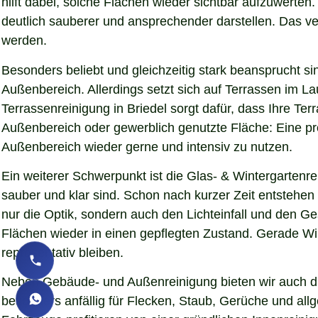
hilft dabei, solche Flächen wieder sichtbar aufzuwerte
deutlich sauberer und ansprechender darstellen. Das verb
werden.
Besonders beliebt und gleichzeitig stark beansprucht si
Außenbereich. Allerdings setzt sich auf Terrassen im L
Terrassenreinigung in Briedel sorgt dafür, dass Ihre Ter
Außenbereich oder gewerblich genutzte Fläche: Eine pro
Außenbereich wieder gerne und intensiv zu nutzen.
Ein weiterer Schwerpunkt ist die Glas- & Wintergartenr
sauber und klar sind. Schon nach kurzer Zeit entstehe
nur die Optik, sondern auch den Lichteinfall und den G
Flächen wieder in einen gepflegten Zustand. Gerade Wint
repräsentativ bleiben.
Neben Gebäude- und Außenreinigung bieten wir auch die
besonders anfällig für Flecken, Staub, Gerüche und al