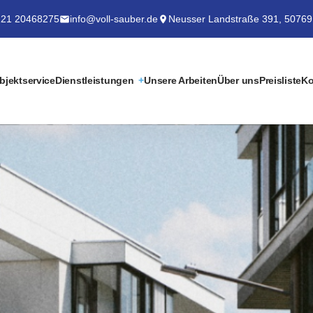
21 20468275
info@voll-sauber.de
Neusser Landstraße 391, 50769
bjektservice
Dienstleistungen
Unsere Arbeiten
Über uns
Preisliste
Ko