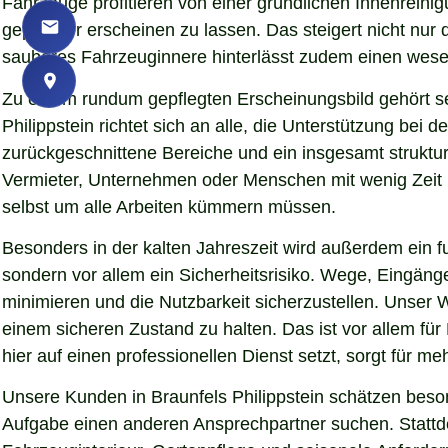
Fahrzeuge profitieren von einer gründlichen Innenreinigu
gepflegter erscheinen zu lassen. Das steigert nicht nu
sauberes Fahrzeuginnere hinterlässt zudem einen wesent
Zu einem rundum gepflegten Erscheinungsbild gehört s
Philippstein richtet sich an alle, die Unterstützung be
zurückgeschnittene Bereiche und ein insgesamt struktur
Vermieter, Unternehmen oder Menschen mit wenig Zeit pr
selbst um alle Arbeiten kümmern müssen.
Besonders in der kalten Jahreszeit wird außerdem ein fu
sondern vor allem ein Sicherheitsrisiko. Wege, Eingän
minimieren und die Nutzbarkeit sicherzustellen. Unser Wi
einem sicheren Zustand zu halten. Das ist vor allem für
hier auf einen professionellen Dienst setzt, sorgt für me
Unsere Kunden in Braunfels Philippstein schätzen beson
Aufgabe einen anderen Ansprechpartner suchen. Stattdes