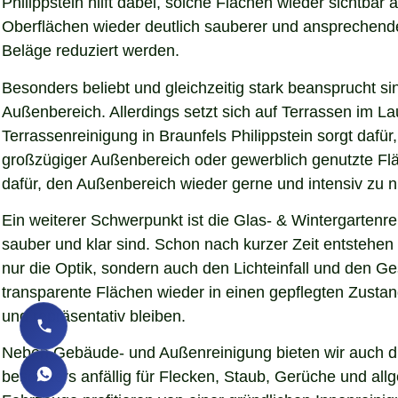
Philippstein hilft dabei, solche Flächen wieder sichtb
Oberflächen wieder deutlich sauberer und ansprechender d
Beläge reduziert werden.
Besonders beliebt und gleichzeitig stark beansprucht si
Außenbereich. Allerdings setzt sich auf Terrassen im L
Terrassenreinigung in Braunfels Philippstein sorgt dafür
großzügiger Außenbereich oder gewerblich genutzte Fläc
dafür, den Außenbereich wieder gerne und intensiv zu n
Ein weiterer Schwerpunkt ist die Glas- & Wintergartenr
sauber und klar sind. Schon nach kurzer Zeit entstehe
nur die Optik, sondern auch den Lichteinfall und den G
transparente Flächen wieder in einen gepflegten Zustand
und repräsentativ bleiben.
Neben Gebäude- und Außenreinigung bieten wir auch die
besonders anfällig für Flecken, Staub, Gerüche und al