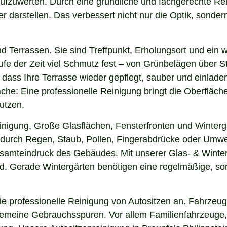
ar aufzuwerten. Durch eine gründliche und fachgerechte R
arstellen. Das verbessert nicht nur die Optik, sondern i
nd Terrassen. Sie sind Treffpunkt, Erholungsort und ein
aufe der Zeit viel Schmutz fest – von Grünbelägen über 
, dass Ihre Terrasse wieder gepflegt, sauber und einladen
he: Eine professionelle Reinigung bringt die Oberfläch
utzen.
einigung. Große Glasflächen, Fensterfronten und Winterg
n durch Regen, Staub, Pollen, Fingerabdrücke oder Umwel
esamteindruck des Gebäudes. Mit unserer Glas- & Winterg
. Gerade Wintergärten benötigen eine regelmäßige, sorgf
 professionelle Reinigung von Autositzen an. Fahrzeugs
lgemeine Gebrauchsspuren. Vor allem Familienfahrzeuge,