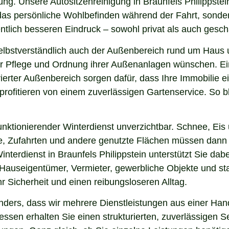
ng. Unsere Autositzenreinigung in Braunfels Philippstein 
r das persönliche Wohlbefinden während der Fahrt, sonde
lich besseren Eindruck – sowohl privat als auch geschä
elbstverständlich auch der Außenbereich rund um Haus 
i der Pflege und Ordnung ihrer Außenanlagen wünschen. E
ierter Außenbereich sorgen dafür, dass Ihre Immobilie e
ofitieren von einem zuverlässigen Gartenservice. So bl
nktionierender Winterdienst unverzichtbar. Schnee, Eis u
ge, Zufahrten und andere genutzte Flächen müssen dann
nterdienst in Braunfels Philippstein unterstützt Sie dab
 Hauseigentümer, Vermieter, gewerbliche Objekte und sta
hr Sicherheit und einen reibungsloseren Alltag.
ders, dass wir mehrere Dienstleistungen aus einer Hand
sen erhalten Sie einen strukturierten, zuverlässigen S