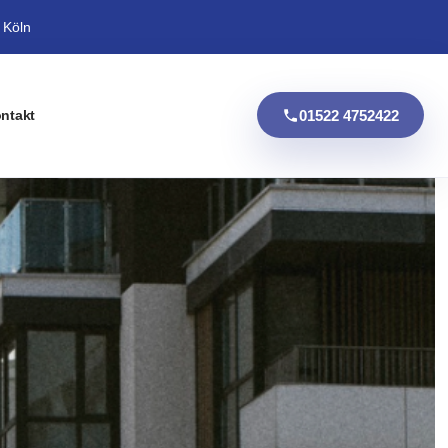
 Köln
01522 4752422
ntakt