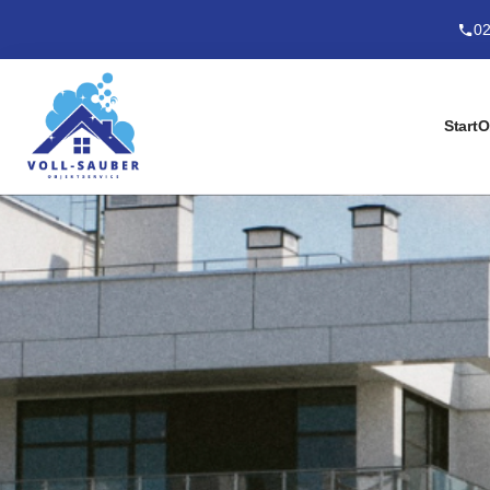
02
Start
O