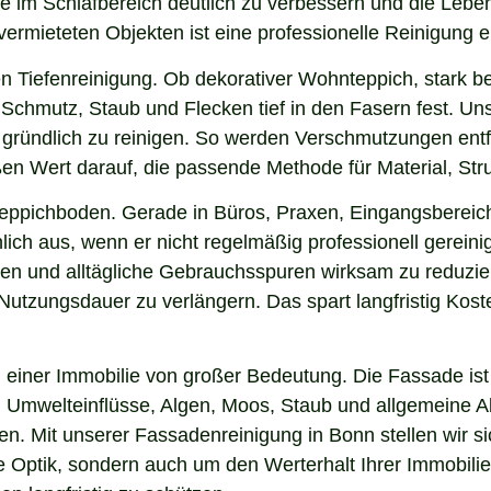
ne im Schlafbereich deutlich zu verbessern und die Lebe
 vermieteten Objekten ist eine professionelle Reinigung 
n Tiefenreinigung. Ob dekorativer Wohnteppich, stark b
Schmutz, Staub und Flecken tief in den Fasern fest. Uns
h gründlich zu reinigen. So werden Verschmutzungen ent
oßen Wert darauf, die passende Methode für Material, S
 Teppichboden. Gerade in Büros, Praxen, Eingangsbereic
ich aus, wenn er nicht regelmäßig professionell gereini
gen und alltägliche Gebrauchsspuren wirksam zu reduzier
e Nutzungsdauer zu verlängern. Das spart langfristig Ko
einer Immobilie von großer Bedeutung. Die Fassade ist 
ng, Umwelteinflüsse, Algen, Moos, Staub und allgemeine
ken. Mit unserer Fassadenreinigung in Bonn stellen wir s
ie Optik, sondern auch um den Werterhalt Ihrer Immobil