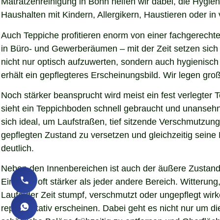
Matratzenreinigung in Bonn helfen wir dabei, die Hygie
Haushalten mit Kindern, Allergikern, Haustieren oder in
Auch Teppiche profitieren enorm von einer fachgerechte
in Büro- und Gewerberäumen – mit der Zeit setzen sich 
nicht nur optisch aufzuwerten, sondern auch hygienisc
erhält ein gepflegteres Erscheinungsbild. Wir legen gr
Noch stärker beansprucht wird meist ein fest verlegter
sieht ein Teppichboden schnell gebraucht und unansehnl
sich ideal, um Laufstraßen, tief sitzende Verschmutzun
gepflegten Zustand zu versetzen und gleichzeitig sein
deutlich.
Neben den Innenbereichen ist auch der äußere Zustand 
Eindruck oft stärker als jeder andere Bereich. Witteru
Laufe der Zeit stumpf, verschmutzt oder ungepflegt wir
repräsentativ erscheinen. Dabei geht es nicht nur um d