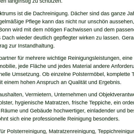
en langfristig zu schützen.
ektrums ist die Dachreinigung. Dächer sind das ganze Ja
gelmäßige Pflege kann das nicht nur unschön aussehen,
Bonn wird mit dem nötigen Fachwissen und dem passenden
s Dach wieder deutlich gepflegter wirken zu lassen. G
rag zur Instandhaltung.
artner für mehrere wichtige Reinigungsleistungen, eine
obilie, jede Fläche und jedes Material andere Anforderun
nelle Umsetzung. Ob einzelne Polstermöbel, komplette 
 mit einem hohen Anspruch an Qualität und Ergebnis.
Haushalten, Vermietern, Unternehmen und Objektverantwo
ster, hygienische Matratzen, frische Teppiche, ein ord
ss Räume und Gebäude hochwertiger, einladender und bes
hnt sich eine professionelle Reinigung besonders.
für Polsterreinigung, Matratzenreinigung, Teppichreini