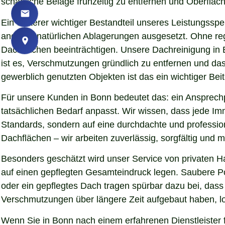
schädliche Beläge frühzeitig zu entfernen und Oberfläch
Ein weiterer wichtiger Bestandteil unseres Leistungssp
anderen natürlichen Ablagerungen ausgesetzt. Ohne re
Dachflächen beeinträchtigen. Unsere Dachreinigung in 
ist es, Verschmutzungen gründlich zu entfernen und da
gewerblich genutzten Objekten ist das ein wichtiger Beit
Für unsere Kunden in Bonn bedeutet das: ein Ansprechp
tatsächlichen Bedarf anpasst. Wir wissen, dass jede Imm
Standards, sondern auf eine durchdachte und professio
Dachflächen – wir arbeiten zuverlässig, sorgfältig und
Besonders geschätzt wird unser Service von privaten 
auf einen gepflegten Gesamteindruck legen. Saubere Pol
oder ein gepflegtes Dach tragen spürbar dazu bei, da
Verschmutzungen über längere Zeit aufgebaut haben, lo
Wenn Sie in Bonn nach einem erfahrenen Dienstleister 