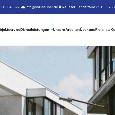
21 20468275
info@voll-sauber.de
Neusser Landstraße 391, 50769
bjektservice
Dienstleistungen
Unsere Arbeiten
Über uns
Preisliste
Ko