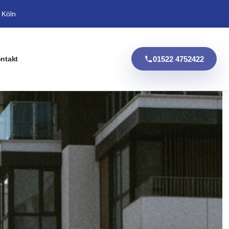
 Köln
01522 4752422
ntakt