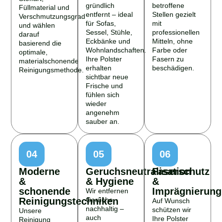
gründlich
betroffene
Füllmaterial und
entfernt – ideal
Stellen gezielt
Verschmutzungsgrad
für Sofas,
mit
und wählen
Sessel, Stühle,
professionellen
darauf
Eckbänke und
Mitteln, ohne
basierend die
Wohnlandschaften.
Farbe oder
optimale,
Ihre Polster
Fasern zu
materialschonende
erhalten
beschädigen.
Reinigungsmethode.
sichtbar neue
Frische und
fühlen sich
wieder
angenehm
sauber an.
04
05
06
Moderne
Geruchsneutralisation
Faserschutz
&
& Hygiene
&
schonende
Imprägnierung
Wir entfernen
Reinigungstechniken
Gerüche
Auf Wunsch
nachhaltig –
schützen wir
Unsere
auch
Ihre Polster
Reinigung