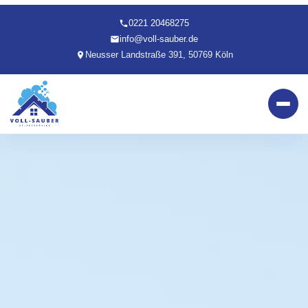
0221 20468275
info@voll-sauber.de
Neusser Landstraße 391, 50769 Köln