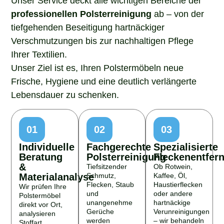
professionellen Polsterreinigung
ab – von der
tiefgehenden Beseitigung hartnäckiger
Verschmutzungen bis zur nachhaltigen Pflege
Ihrer Textilien.
Unser Ziel ist es, Ihren Polstermöbeln neue
Frische, Hygiene und eine deutlich verlängerte
Lebensdauer zu schenken.
01
02
03
Individuelle
Fachgerechte
Spezialisierte
Beratung
Polsterreinigung
Fleckenentfer
&
Tiefsitzender
Ob Rotwein,
Materialanalyse
Schmutz,
Kaffee, Öl,
Flecken, Staub
Haustierflecken
Wir prüfen Ihre
und
oder andere
Polstermöbel
unangenehme
hartnäckige
direkt vor Ort,
Gerüche
Verunreinigungen
analysieren
werden
– wir behandeln
Stoffart,