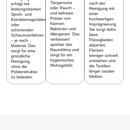
Tiergerüche
nach der
erfolgt mit
oder Rauch –
Reinigung mit
leistungsstarken
und befreien
einer
Sprüh- und
Polster von
hochwertigen
Extraktionsgeräten
Keimen,
Imprägnierung.
oder
Bakterien und
Sie sorgt dafür,
schonenden
Allergenen. Das
dass
Schaumverfahren
verbessert
Flüssigkeiten
– je nach
spürbar das
abperlen,
Material. Das
Raumklima und
Flecken
sorgt für eine
sorgt für ein
weniger schnell
gründliche
hygienisches
entstehen und
Reinigung,
Wohngefühl.
die Textilien
ohne die
länger sauber
Polsterstruktur
bleiben.
zu belasten.