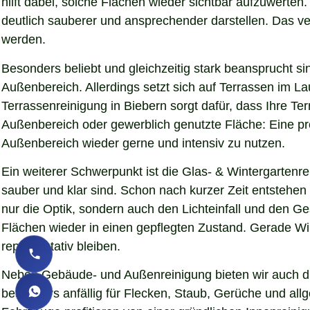
hilft dabei, solche Flächen wieder sichtbar aufzuwerte
deutlich sauberer und ansprechender darstellen. Das verb
werden.
Besonders beliebt und gleichzeitig stark beansprucht si
Außenbereich. Allerdings setzt sich auf Terrassen im L
Terrassenreinigung in Biebern sorgt dafür, dass Ihre Ter
Außenbereich oder gewerblich genutzte Fläche: Eine pro
Außenbereich wieder gerne und intensiv zu nutzen.
Ein weiterer Schwerpunkt ist die Glas- & Wintergartenr
sauber und klar sind. Schon nach kurzer Zeit entstehe
nur die Optik, sondern auch den Lichteinfall und den G
Flächen wieder in einen gepflegten Zustand. Gerade Wint
repräsentativ bleiben.
Neben Gebäude- und Außenreinigung bieten wir auch die
besonders anfällig für Flecken, Staub, Gerüche und al