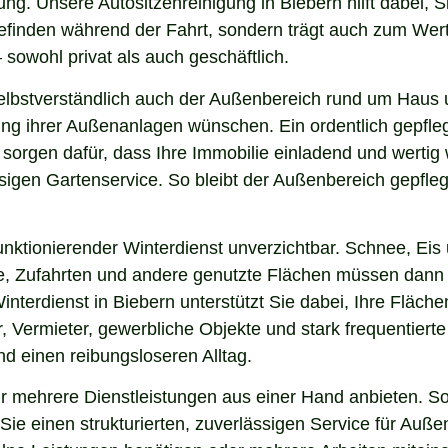
ng. Unsere Autositzenreinigung in Biebern hilft dabei, S
lbefinden während der Fahrt, sondern trägt auch zum Wer
sowohl privat als auch geschäftlich.
lbstverständlich auch der Außenbereich rund um Haus u
nung ihrer Außenanlagen wünschen. Ein ordentlich gepfl
 sorgen dafür, dass Ihre Immobilie einladend und werti
sigen Gartenservice. So bleibt der Außenbereich gepfleg
nktionierender Winterdienst unverzichtbar. Schnee, Eis u
ge, Zufahrten und andere genutzte Flächen müssen dann
interdienst in Biebern unterstützt Sie dabei, Ihre Fläc
, Vermieter, gewerbliche Objekte und stark frequentierte
und einen reibungsloseren Alltag.
 mehrere Dienstleistungen aus einer Hand anbieten. So 
ie einen strukturierten, zuverlässigen Service für Auße