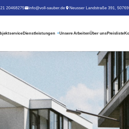
21 20468275
info@voll-sauber.de
Neusser Landstraße 391, 50769
bjektservice
Dienstleistungen
Unsere Arbeiten
Über uns
Preisliste
Ko