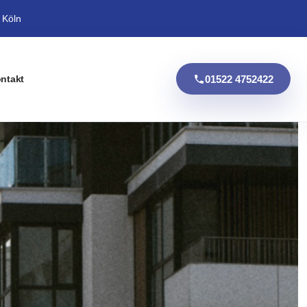
 Köln
01522 4752422
ntakt