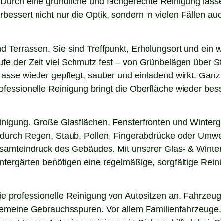
n. Durch eine gründliche und fachgerechte Reinigung la
essert nicht nur die Optik, sondern in vielen Fällen auch
nd Terrassen. Sie sind Treffpunkt, Erholungsort und ein
aufe der Zeit viel Schmutz fest – von Grünbelägen über 
rasse wieder gepflegt, sauber und einladend wirkt. Ganz 
fessionelle Reinigung bringt die Oberfläche wieder bess
einigung. Große Glasflächen, Fensterfronten und Winterg
n durch Regen, Staub, Pollen, Fingerabdrücke oder Umwel
esamteindruck des Gebäudes. Mit unserer Glas- & Winter
ergärten benötigen eine regelmäßige, sorgfältige Reinig
 professionelle Reinigung von Autositzen an. Fahrzeugs
lgemeine Gebrauchsspuren. Vor allem Familienfahrzeuge,