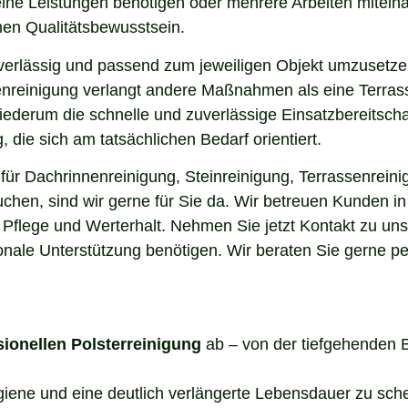
elne Leistungen benötigen oder mehrere Arbeiten miteina
en Qualitätsbewusstsein.
uverlässig und passend zum jeweiligen Objekt umzusetze
enreinigung verlangt andere Maßnahmen als eine Terrass
 wiederum die schnelle und zuverlässige Einsatzbereitsch
die sich am tatsächlichen Bedarf orientiert.
ür Dachrinnenreinigung, Steinreinigung, Terrassenreini
uchen, sind wir gerne für Sie da. Wir betreuen Kunden 
 Pflege und Werterhalt. Nehmen Sie jetzt Kontakt zu un
onale Unterstützung benötigen. Wir beraten Sie gerne pe
sionellen Polsterreinigung
ab – von der tiefgehenden 
ygiene und eine deutlich verlängerte Lebensdauer zu sch