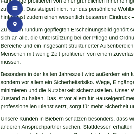
Fahrzeuge profitieren von einer gründlichen Innenreinigu
zu lassen. Das steigert nicht nur das persönliche Woh
hinterlässt zudem einen wesentlich besseren Eindruck – 
Zu einem rundum gepflegten Erscheinungsbild gehört se
sich an alle, die Unterstützung bei der Pflege und Ord
Bereiche und ein insgesamt strukturierter Außenbereich
Menschen mit wenig Zeit profitieren von einem zuverläs
müssen.
Besonders in der kalten Jahreszeit wird außerdem ein fu
sondern vor allem ein Sicherheitsrisiko. Wege, Eingän
minimieren und die Nutzbarkeit sicherzustellen. Unser W
Zustand zu halten. Das ist vor allem für Hauseigentümer
professionellen Dienst setzt, sorgt für mehr Sicherheit 
Unsere Kunden in Biebern schätzen besonders, dass wir
anderen Ansprechpartner suchen. Stattdessen erhalten S