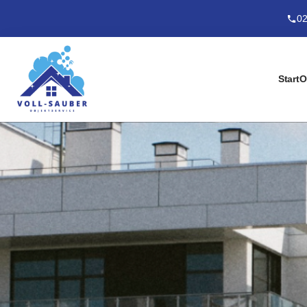
02
Start
O