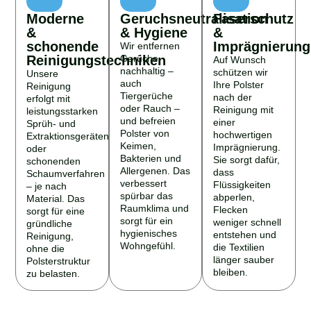
Moderne
Geruchsneutralisation
Faserschutz
&
& Hygiene
&
schonende
Imprägnierung
Wir entfernen
Reinigungstechniken
Gerüche
Auf Wunsch
nachhaltig –
schützen wir
Unsere
auch
Ihre Polster
Reinigung
Tiergerüche
nach der
erfolgt mit
oder Rauch –
Reinigung mit
leistungsstarken
und befreien
einer
Sprüh- und
Polster von
hochwertigen
Extraktionsgeräten
Keimen,
Imprägnierung.
oder
Bakterien und
Sie sorgt dafür,
schonenden
Allergenen. Das
dass
Schaumverfahren
verbessert
Flüssigkeiten
– je nach
spürbar das
abperlen,
Material. Das
Raumklima und
Flecken
sorgt für eine
sorgt für ein
weniger schnell
gründliche
hygienisches
entstehen und
Reinigung,
Wohngefühl.
die Textilien
ohne die
länger sauber
Polsterstruktur
bleiben.
zu belasten.