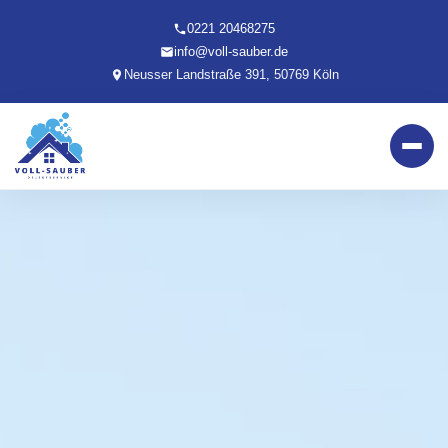
0221 20468275
info@voll-sauber.de
Neusser Landstraße 391, 50769 Köln