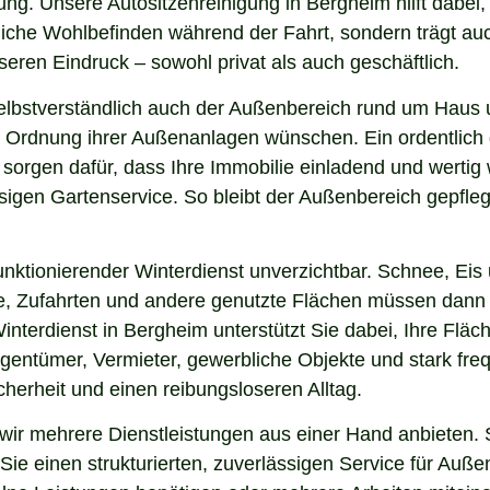
ng. Unsere Autositzenreinigung in Bergheim hilft dabei, 
nliche Wohlbefinden während der Fahrt, sondern trägt a
eren Eindruck – sowohl privat als auch geschäftlich.
elbstverständlich auch der Außenbereich rund um Haus 
 und Ordnung ihrer Außenanlagen wünschen. Ein ordentlic
 sorgen dafür, dass Ihre Immobilie einladend und werti
sigen Gartenservice. So bleibt der Außenbereich gepfleg
nktionierender Winterdienst unverzichtbar. Schnee, Eis u
ge, Zufahrten und andere genutzte Flächen müssen dann
interdienst in Bergheim unterstützt Sie dabei, Ihre Flä
igentümer, Vermieter, gewerbliche Objekte und stark freq
icherheit und einen reibungsloseren Alltag.
r mehrere Dienstleistungen aus einer Hand anbieten. S
ie einen strukturierten, zuverlässigen Service für Auße