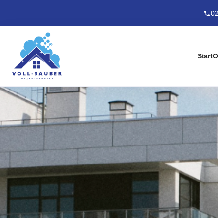
02
Start
O