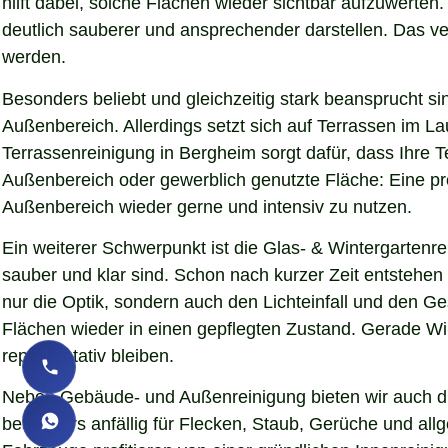
hilft dabei, solche Flächen wieder sichtbar aufzuwerte
deutlich sauberer und ansprechender darstellen. Das verb
werden.
Besonders beliebt und gleichzeitig stark beansprucht si
Außenbereich. Allerdings setzt sich auf Terrassen im L
Terrassenreinigung in Bergheim sorgt dafür, dass Ihre T
Außenbereich oder gewerblich genutzte Fläche: Eine pro
Außenbereich wieder gerne und intensiv zu nutzen.
Ein weiterer Schwerpunkt ist die Glas- & Wintergartenr
sauber und klar sind. Schon nach kurzer Zeit entstehe
nur die Optik, sondern auch den Lichteinfall und den G
Flächen wieder in einen gepflegten Zustand. Gerade Wint
repräsentativ bleiben.
Neben Gebäude- und Außenreinigung bieten wir auch die
besonders anfällig für Flecken, Staub, Gerüche und al