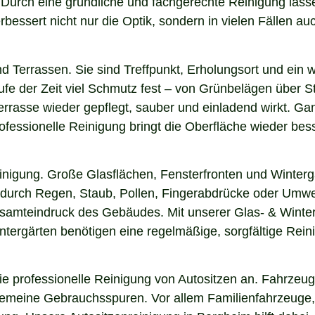
n. Durch eine gründliche und fachgerechte Reinigung la
essert nicht nur die Optik, sondern in vielen Fällen auch
nd Terrassen. Sie sind Treffpunkt, Erholungsort und ein
aufe der Zeit viel Schmutz fest – von Grünbelägen über 
errasse wieder gepflegt, sauber und einladend wirkt. Gan
fessionelle Reinigung bringt die Oberfläche wieder bess
einigung. Große Glasflächen, Fensterfronten und Winterg
n durch Regen, Staub, Pollen, Fingerabdrücke oder Umwel
esamteindruck des Gebäudes. Mit unserer Glas- & Winter
ergärten benötigen eine regelmäßige, sorgfältige Reinig
 professionelle Reinigung von Autositzen an. Fahrzeugs
lgemeine Gebrauchsspuren. Vor allem Familienfahrzeuge,