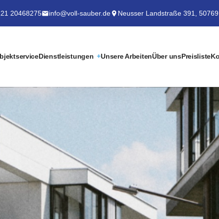
21 20468275
info@voll-sauber.de
Neusser Landstraße 391, 50769
bjektservice
Dienstleistungen
Unsere Arbeiten
Über uns
Preisliste
Ko