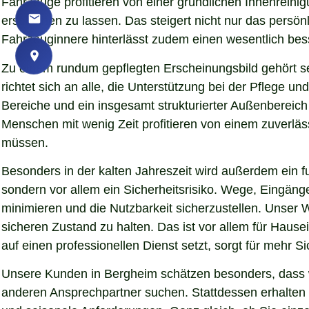
Fahrzeuge profitieren von einer gründlichen Innenreinigu
erscheinen zu lassen. Das steigert nicht nur das persö
Fahrzeuginnere hinterlässt zudem einen wesentlich bess
Zu einem rundum gepflegten Erscheinungsbild gehört s
richtet sich an alle, die Unterstützung bei der Pflege
Bereiche und ein insgesamt strukturierter Außenbereich
Menschen mit wenig Zeit profitieren von einem zuverläs
müssen.
Besonders in der kalten Jahreszeit wird außerdem ein fu
sondern vor allem ein Sicherheitsrisiko. Wege, Eingän
minimieren und die Nutzbarkeit sicherzustellen. Unser W
sicheren Zustand zu halten. Das ist vor allem für Hause
auf einen professionellen Dienst setzt, sorgt für mehr S
Unsere Kunden in Bergheim schätzen besonders, dass wi
anderen Ansprechpartner suchen. Stattdessen erhalten S