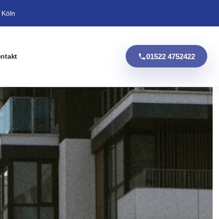
 Köln
01522 4752422
ntakt