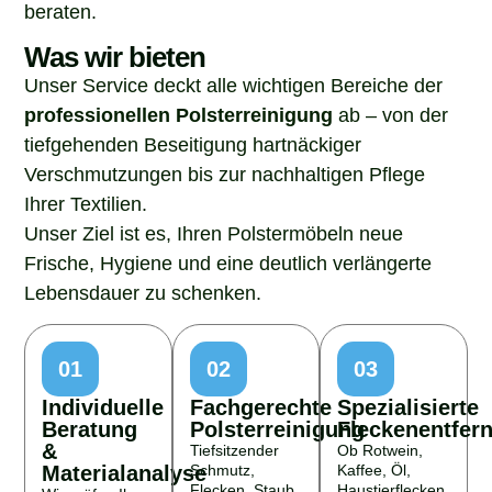
beraten.
Was wir bieten
Unser Service deckt alle wichtigen Bereiche der
professionellen Polsterreinigung
ab – von der
tiefgehenden Beseitigung hartnäckiger
Verschmutzungen bis zur nachhaltigen Pflege
Ihrer Textilien.
Unser Ziel ist es, Ihren Polstermöbeln neue
Frische, Hygiene und eine deutlich verlängerte
Lebensdauer zu schenken.
01
02
03
Individuelle
Fachgerechte
Spezialisierte
Beratung
Polsterreinigung
Fleckenentfer
&
Tiefsitzender
Ob Rotwein,
Materialanalyse
Schmutz,
Kaffee, Öl,
Flecken, Staub
Haustierflecken