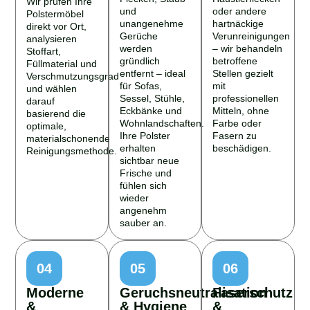
Wir prüfen Ihre
und
oder andere
Polstermöbel
unangenehme
hartnäckige
direkt vor Ort,
Gerüche
Verunreinigungen
analysieren
werden
– wir behandeln
Stoffart,
gründlich
betroffene
Füllmaterial und
entfernt – ideal
Stellen gezielt
Verschmutzungsgrad
für Sofas,
mit
und wählen
Sessel, Stühle,
professionellen
darauf
Eckbänke und
Mitteln, ohne
basierend die
Wohnlandschaften.
Farbe oder
optimale,
Ihre Polster
Fasern zu
materialschonende
erhalten
beschädigen.
Reinigungsmethode.
sichtbar neue
Frische und
fühlen sich
wieder
angenehm
sauber an.
04
05
06
Moderne
Geruchsneutralisation
Faserschutz
&
& Hygiene
&