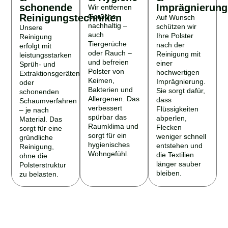
schonende
Imprägnierung
Wir entfernen
Reinigungstechniken
Gerüche
Auf Wunsch
nachhaltig –
schützen wir
Unsere
auch
Ihre Polster
Reinigung
Tiergerüche
nach der
erfolgt mit
oder Rauch –
Reinigung mit
leistungsstarken
und befreien
einer
Sprüh- und
Polster von
hochwertigen
Extraktionsgeräten
Keimen,
Imprägnierung.
oder
Bakterien und
Sie sorgt dafür,
schonenden
Allergenen. Das
dass
Schaumverfahren
verbessert
Flüssigkeiten
– je nach
spürbar das
abperlen,
Material. Das
Raumklima und
Flecken
sorgt für eine
sorgt für ein
weniger schnell
gründliche
hygienisches
entstehen und
Reinigung,
Wohngefühl.
die Textilien
ohne die
länger sauber
Polsterstruktur
bleiben.
zu belasten.