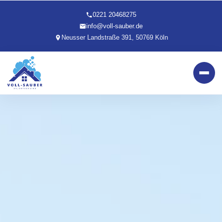
0221 20468275
info@voll-sauber.de
Neusser Landstraße 391, 50769 Köln