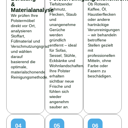
&
Tiefsitzender
Ob Rotwein,
Materialanalyse
Schmutz,
Kaffee, Öl,
Flecken, Staub
Haustierflecken
Wir prüfen Ihre
und
oder andere
Polstermöbel
unangenehme
hartnäckige
direkt vor Ort,
Gerüche
Verunreinigungen
analysieren
werden
– wir behandeln
Stoffart,
gründlich
betroffene
Füllmaterial und
entfernt – ideal
Stellen gezielt
Verschmutzungsgrad
für Sofas,
mit
und wählen
Sessel, Stühle,
professionellen
darauf
Eckbänke und
Mitteln, ohne
basierend die
Wohnlandschaften.
Farbe oder
optimale,
Ihre Polster
Fasern zu
materialschonende
erhalten
beschädigen.
Reinigungsmethode.
sichtbar neue
Frische und
fühlen sich
wieder
angenehm
sauber an.
04
05
06