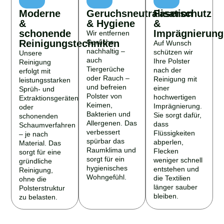
Moderne
Geruchsneutralisation
Faserschutz
&
& Hygiene
&
schonende
Imprägnierung
Wir entfernen
Reinigungstechniken
Gerüche
Auf Wunsch
nachhaltig –
schützen wir
Unsere
auch
Ihre Polster
Reinigung
Tiergerüche
nach der
erfolgt mit
oder Rauch –
Reinigung mit
leistungsstarken
und befreien
einer
Sprüh- und
Polster von
hochwertigen
Extraktionsgeräten
Keimen,
Imprägnierung.
oder
Bakterien und
Sie sorgt dafür,
schonenden
Allergenen. Das
dass
Schaumverfahren
verbessert
Flüssigkeiten
– je nach
spürbar das
abperlen,
Material. Das
Raumklima und
Flecken
sorgt für eine
sorgt für ein
weniger schnell
gründliche
hygienisches
entstehen und
Reinigung,
Wohngefühl.
die Textilien
ohne die
länger sauber
Polsterstruktur
bleiben.
zu belasten.