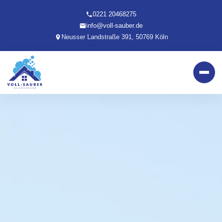
0221 20468275
info@voll-sauber.de
Neusser Landstraße 391, 50769 Köln