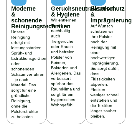
Moderne
Geruchsneutralisation
Faserschutz
&
& Hygiene
&
schonende
Imprägnierung
Wir entfernen
Reinigungstechniken
Gerüche
Auf Wunsch
nachhaltig –
schützen wir
Unsere
auch
Ihre Polster
Reinigung
Tiergerüche
nach der
erfolgt mit
oder Rauch –
Reinigung mit
leistungsstarken
und befreien
einer
Sprüh- und
Polster von
hochwertigen
Extraktionsgeräten
Keimen,
Imprägnierung.
oder
Bakterien und
Sie sorgt dafür,
schonenden
Allergenen. Das
dass
Schaumverfahren
verbessert
Flüssigkeiten
– je nach
spürbar das
abperlen,
Material. Das
Raumklima und
Flecken
sorgt für eine
sorgt für ein
weniger schnell
gründliche
hygienisches
entstehen und
Reinigung,
Wohngefühl.
die Textilien
ohne die
länger sauber
Polsterstruktur
bleiben.
zu belasten.