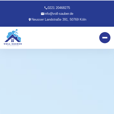
0221 20468275
info@voll-sauber.de
Neusser Landstraße 391, 50769 Köln