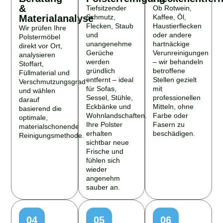
&
Tiefsitzender
Ob Rotwein,
Materialanalyse
Schmutz,
Kaffee, Öl,
Flecken, Staub
Haustierflecken
Wir prüfen Ihre
und
oder andere
Polstermöbel
unangenehme
hartnäckige
direkt vor Ort,
Gerüche
Verunreinigungen
analysieren
werden
– wir behandeln
Stoffart,
gründlich
betroffene
Füllmaterial und
entfernt – ideal
Stellen gezielt
Verschmutzungsgrad
für Sofas,
mit
und wählen
Sessel, Stühle,
professionellen
darauf
Eckbänke und
Mitteln, ohne
basierend die
Wohnlandschaften.
Farbe oder
optimale,
Ihre Polster
Fasern zu
materialschonende
erhalten
beschädigen.
Reinigungsmethode.
sichtbar neue
Frische und
fühlen sich
wieder
angenehm
sauber an.
04
05
06