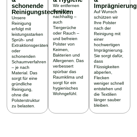
schonende
Imprägnierung
Wir entfernen
Reinigungstechniken
Gerüche
Auf Wunsch
nachhaltig –
schützen wir
Unsere
auch
Ihre Polster
Reinigung
Tiergerüche
nach der
erfolgt mit
oder Rauch –
Reinigung mit
leistungsstarken
und befreien
einer
Sprüh- und
Polster von
hochwertigen
Extraktionsgeräten
Keimen,
Imprägnierung.
oder
Bakterien und
Sie sorgt dafür,
schonenden
Allergenen. Das
dass
Schaumverfahren
verbessert
Flüssigkeiten
– je nach
spürbar das
abperlen,
Material. Das
Raumklima und
Flecken
sorgt für eine
sorgt für ein
weniger schnell
gründliche
hygienisches
entstehen und
Reinigung,
Wohngefühl.
die Textilien
ohne die
länger sauber
Polsterstruktur
bleiben.
zu belasten.