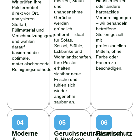
Wir prüfen Ihre
und
oder andere
Polstermöbel
unangenehme
hartnäckige
direkt vor Ort,
Gerüche
Verunreinigungen
analysieren
werden
– wir behandeln
Stoffart,
gründlich
betroffene
Füllmaterial und
entfernt – ideal
Stellen gezielt
Verschmutzungsgrad
für Sofas,
mit
und wählen
Sessel, Stühle,
professionellen
darauf
Eckbänke und
Mitteln, ohne
basierend die
Wohnlandschaften.
Farbe oder
optimale,
Ihre Polster
Fasern zu
materialschonende
erhalten
beschädigen.
Reinigungsmethode.
sichtbar neue
Frische und
fühlen sich
wieder
angenehm
sauber an.
04
05
06
Moderne
Geruchsneutralisation
Faserschutz
&
& Hygiene
&