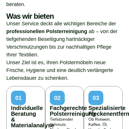
beraten.
Was wir bieten
Unser Service deckt alle wichtigen Bereiche der
professionellen Polsterreinigung
ab – von der
tiefgehenden Beseitigung hartnäckiger
Verschmutzungen bis zur nachhaltigen Pflege
Ihrer Textilien.
Unser Ziel ist es, Ihren Polstermöbeln neue
Frische, Hygiene und eine deutlich verlängerte
Lebensdauer zu schenken.
01
02
03
Individuelle
Fachgerechte
Spezialisierte
Beratung
Polsterreinigung
Fleckenentfer
&
Tiefsitzender
Ob Rotwein,
Materialanalyse
Schmutz,
Kaffee, Öl,
Flecken, Staub
Haustierflecken