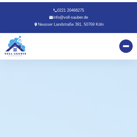
0221 20468275
info@voll-sauber.de
Neusser Landstraße 391, 50769 Köln