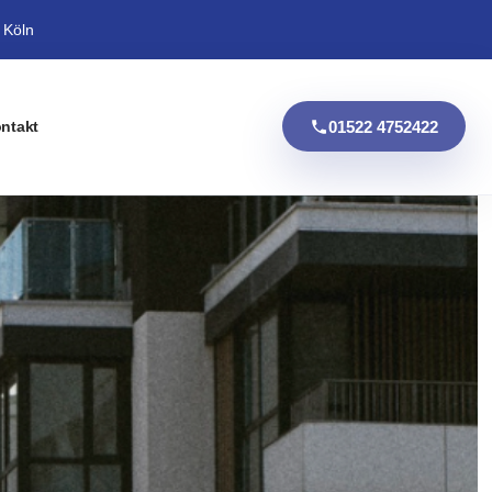
 Köln
01522 4752422
ntakt