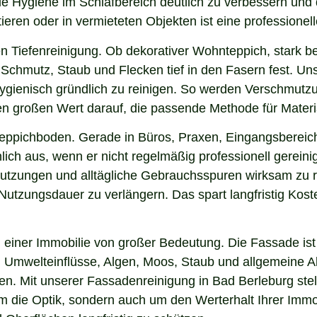
die Hygiene im Schlafbereich deutlich zu verbessern und
ieren oder in vermieteten Objekten ist eine professionel
n Tiefenreinigung. Ob dekorativer Wohnteppich, stark b
Schmutz, Staub und Flecken tief in den Fasern fest. Uns
hygienisch gründlich zu reinigen. So werden Verschmutzu
gen großen Wert darauf, die passende Methode für Mater
 Teppichboden. Gerade in Büros, Praxen, Eingangsbereic
ich aus, wenn er nicht regelmäßig professionell gerein
hmutzungen und alltägliche Gebrauchsspuren wirksam zu r
e Nutzungsdauer zu verlängern. Das spart langfristig Ko
einer Immobilie von großer Bedeutung. Die Fassade ist 
ng, Umwelteinflüsse, Algen, Moos, Staub und allgemeine
ken. Mit unserer Fassadenreinigung in Bad Berleburg stel
 um die Optik, sondern auch um den Werterhalt Ihrer Im