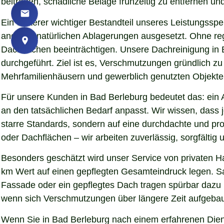
beitragen, schädliche Beläge frühzeitig zu entfernen und
Ein weiterer wichtiger Bestandteil unseres Leistungssp
anderen natürlichen Ablagerungen ausgesetzt. Ohne re
Dachflächen beeinträchtigen. Unsere Dachreinigung in 
durchgeführt. Ziel ist es, Verschmutzungen gründlich z
Mehrfamilienhäusern und gewerblich genutzten Objekten 
Für unsere Kunden in Bad Berleburg bedeutet das: ein 
an den tatsächlichen Bedarf anpasst. Wir wissen, dass j
starre Standards, sondern auf eine durchdachte und pr
oder Dachflächen – wir arbeiten zuverlässig, sorgfälti
Besonders geschätzt wird unser Service von privaten H
km Wert auf einen gepflegten Gesamteindruck legen. Sau
Fassade oder ein gepflegtes Dach tragen spürbar dazu
wenn sich Verschmutzungen über längere Zeit aufgebaut
Wenn Sie in Bad Berleburg nach einem erfahrenen Dienst