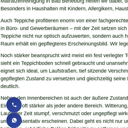
Matratzenreinigung in Bad Berleburg helfen wir dabei, 
Besonders in Haushalten mit Kindern, Allergikern, Haust
Auch Teppiche profitieren enorm von einer fachgerechte
in Büro- und Gewerberäumen – mit der Zeit setzen sich 
Teppiche nicht nur optisch aufzuwerten, sondern auch 
Raum erhält ein gepflegteres Erscheinungsbild. Wir le
Noch stärker beansprucht wird meist ein fest verlegter
sieht ein Teppichboden schnell gebraucht und unansehnl
eignet sich ideal, um Laufstraßen, tief sitzende Versc
gepflegten Zustand zu versetzen und gleichzeitig sein
deutlich.
Neben den Innenbereichen ist auch der äußere Zustand 
Eindruck oft stärker als jeder andere Bereich. Witteru
Laufe der Zeit stumpf, verschmutzt oder ungepflegt wir
und repräsentativ erscheinen. Dabei geht es nicht nur