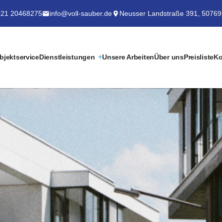
21 20468275
info@voll-sauber.de
Neusser Landstraße 391, 50769
bjektservice
Dienstleistungen
Unsere Arbeiten
Über uns
Preisliste
Ko