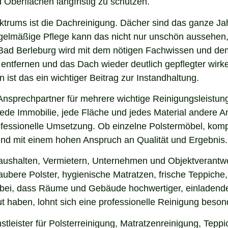
 Oberflächen langfristig zu schützen.
ektrums ist die Dachreinigung. Dächer sind das ganze Ja
gelmäßige Pflege kann das nicht nur unschön aussehen,
Bad Berleburg wird mit dem nötigen Fachwissen und dem
u entfernen und das Dach wieder deutlich gepflegter wi
ist das ein wichtiger Beitrag zur Instandhaltung.
Ansprechpartner für mehrere wichtige Reinigungsleistung
ede Immobilie, jede Fläche und jedes Material andere An
ofessionelle Umsetzung. Ob einzelne Polstermöbel, kom
g und mit einem hohen Anspruch an Qualität und Ergebnis.
aushalten, Vermietern, Unternehmen und Objektverantwo
bere Polster, hygienische Matratzen, frische Teppiche, 
 bei, dass Räume und Gebäude hochwertiger, einladende
 haben, lohnt sich eine professionelle Reinigung beson
leister für Polsterreinigung, Matratzenreinigung, Tepp