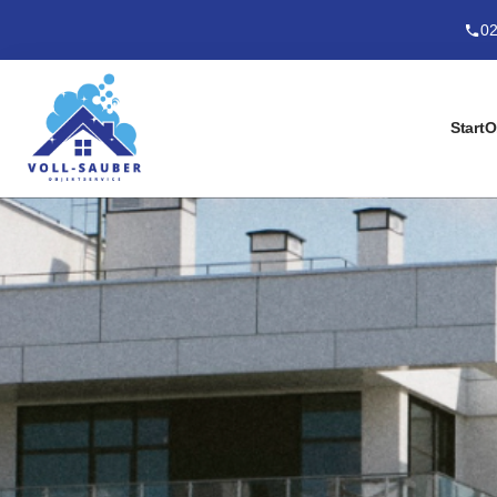
02
Start
O