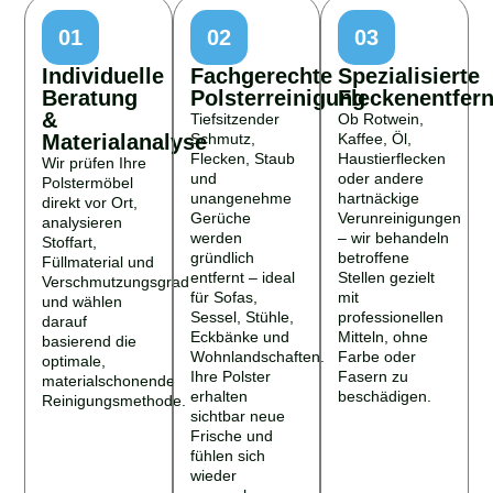
01
02
03
Individuelle
Fachgerechte
Spezialisierte
Beratung
Polsterreinigung
Fleckenentfer
&
Tiefsitzender
Ob Rotwein,
Materialanalyse
Schmutz,
Kaffee, Öl,
Flecken, Staub
Haustierflecken
Wir prüfen Ihre
und
oder andere
Polstermöbel
unangenehme
hartnäckige
direkt vor Ort,
Gerüche
Verunreinigungen
analysieren
werden
– wir behandeln
Stoffart,
gründlich
betroffene
Füllmaterial und
entfernt – ideal
Stellen gezielt
Verschmutzungsgrad
für Sofas,
mit
und wählen
Sessel, Stühle,
professionellen
darauf
Eckbänke und
Mitteln, ohne
basierend die
Wohnlandschaften.
Farbe oder
optimale,
Ihre Polster
Fasern zu
materialschonende
erhalten
beschädigen.
Reinigungsmethode.
sichtbar neue
Frische und
fühlen sich
wieder
angenehm