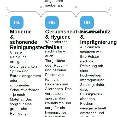
sauber an.
04
05
06
Moderne
Geruchsneutralisation
Faserschutz
&
& Hygiene
&
schonende
Imprägnierung
Wir entfernen
Reinigungstechniken
Gerüche
Auf Wunsch
nachhaltig –
schützen wir
Unsere
auch
Ihre Polster
Reinigung
Tiergerüche
nach der
erfolgt mit
oder Rauch –
Reinigung mit
leistungsstarken
und befreien
einer
Sprüh- und
Polster von
hochwertigen
Extraktionsgeräten
Keimen,
Imprägnierung.
oder
Bakterien und
Sie sorgt dafür,
schonenden
Allergenen. Das
dass
Schaumverfahren
verbessert
Flüssigkeiten
– je nach
spürbar das
abperlen,
Material. Das
Raumklima und
Flecken
sorgt für eine
sorgt für ein
weniger schnell
gründliche
hygienisches
entstehen und
Reinigung,
Wohngefühl.
die Textilien
ohne die