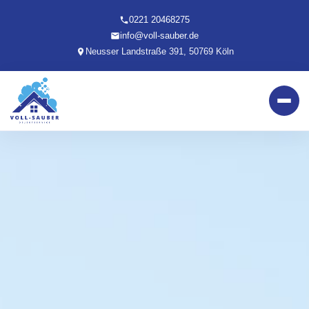
0221 20468275
info@voll-sauber.de
Neusser Landstraße 391, 50769 Köln