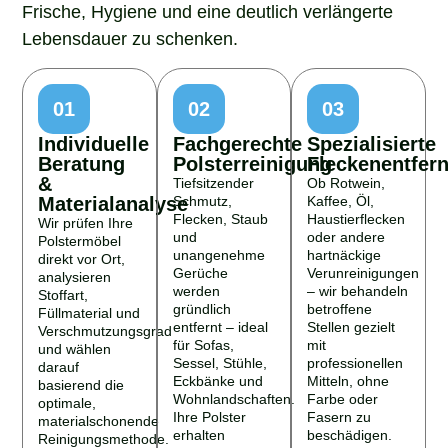
Frische, Hygiene und eine deutlich verlängerte
Lebensdauer zu schenken.
01
02
03
Individuelle
Fachgerechte
Spezialisierte
Beratung
Polsterreinigung
Fleckenentfer
&
Tiefsitzender
Ob Rotwein,
Materialanalyse
Schmutz,
Kaffee, Öl,
Flecken, Staub
Haustierflecken
Wir prüfen Ihre
und
oder andere
Polstermöbel
unangenehme
hartnäckige
direkt vor Ort,
Gerüche
Verunreinigungen
analysieren
werden
– wir behandeln
Stoffart,
gründlich
betroffene
Füllmaterial und
entfernt – ideal
Stellen gezielt
Verschmutzungsgrad
für Sofas,
mit
und wählen
Sessel, Stühle,
professionellen
darauf
Eckbänke und
Mitteln, ohne
basierend die
Wohnlandschaften.
Farbe oder
optimale,
Ihre Polster
Fasern zu
materialschonende
erhalten
beschädigen.
Reinigungsmethode.