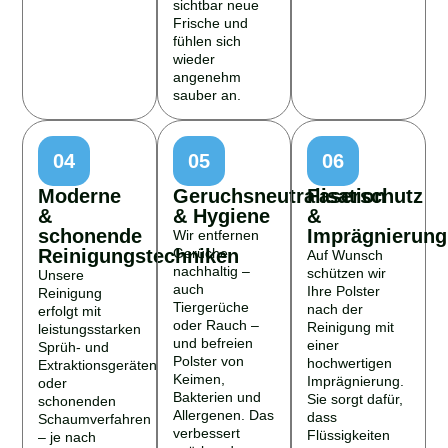
sichtbar neue
Frische und
fühlen sich
wieder
angenehm
sauber an.
04
05
06
Moderne
Geruchsneutralisation
Faserschutz
&
& Hygiene
&
schonende
Imprägnierung
Wir entfernen
Reinigungstechniken
Gerüche
Auf Wunsch
nachhaltig –
schützen wir
Unsere
auch
Ihre Polster
Reinigung
Tiergerüche
nach der
erfolgt mit
oder Rauch –
Reinigung mit
leistungsstarken
und befreien
einer
Sprüh- und
Polster von
hochwertigen
Extraktionsgeräten
Keimen,
Imprägnierung.
oder
Bakterien und
Sie sorgt dafür,
schonenden
Allergenen. Das
dass
Schaumverfahren
verbessert
Flüssigkeiten
– je nach