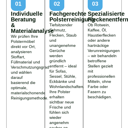
01
02
03
Individuelle
Fachgerechte
Spezialisierte
Beratung
Polsterreinigung
Fleckenentfer
&
Tiefsitzender
Ob Rotwein,
Materialanalyse
Schmutz,
Kaffee, Öl,
Flecken, Staub
Haustierflecken
Wir prüfen Ihre
und
oder andere
Polstermöbel
unangenehme
hartnäckige
direkt vor Ort,
Gerüche
Verunreinigungen
analysieren
werden
– wir behandeln
Stoffart,
gründlich
betroffene
Füllmaterial und
entfernt – ideal
Stellen gezielt
Verschmutzungsgrad
für Sofas,
mit
und wählen
Sessel, Stühle,
professionellen
darauf
Eckbänke und
Mitteln, ohne
basierend die
Wohnlandschaften.
Farbe oder
optimale,
Ihre Polster
Fasern zu
materialschonende
erhalten
beschädigen.
Reinigungsmethode.
sichtbar neue
Frische und
fühlen sich
wieder
angenehm
sauber an.