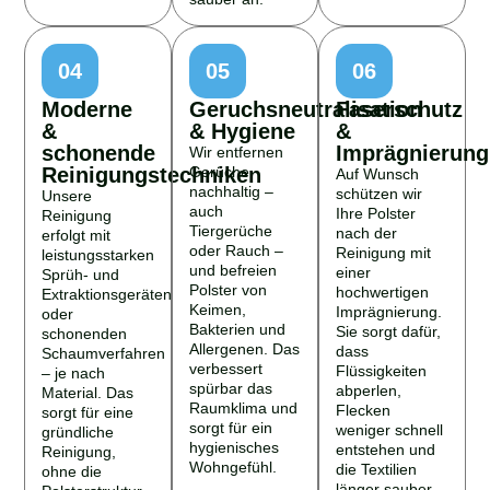
04
05
06
Moderne
Geruchsneutralisation
Faserschutz
&
& Hygiene
&
schonende
Imprägnierung
Wir entfernen
Reinigungstechniken
Gerüche
Auf Wunsch
nachhaltig –
schützen wir
Unsere
auch
Ihre Polster
Reinigung
Tiergerüche
nach der
erfolgt mit
oder Rauch –
Reinigung mit
leistungsstarken
und befreien
einer
Sprüh- und
Polster von
hochwertigen
Extraktionsgeräten
Keimen,
Imprägnierung.
oder
Bakterien und
Sie sorgt dafür,
schonenden
Allergenen. Das
dass
Schaumverfahren
verbessert
Flüssigkeiten
– je nach
spürbar das
abperlen,
Material. Das
Raumklima und
Flecken
sorgt für eine
sorgt für ein
weniger schnell
gründliche
hygienisches
entstehen und
Reinigung,
Wohngefühl.
die Textilien
ohne die
länger sauber
Polsterstruktur