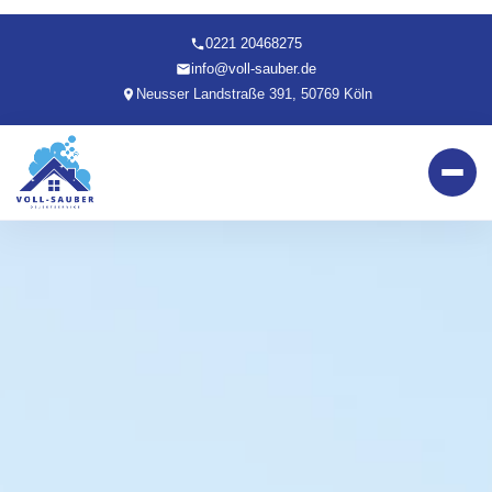
0221 20468275
info@voll-sauber.de
Neusser Landstraße 391, 50769 Köln