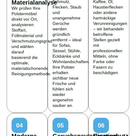
Materialanalyse
Schmutz,
Kaffee, Öl,
Flecken, Staub
Haustierflecken
Wir prüfen Ihre
und
oder andere
Polstermöbel
unangenehme
hartnäckige
direkt vor Ort,
Gerüche
Verunreinigungen
analysieren
werden
– wir behandeln
Stoffart,
gründlich
betroffene
Füllmaterial und
entfernt – ideal
Stellen gezielt
Verschmutzungsgrad
für Sofas,
mit
und wählen
Sessel, Stühle,
professionellen
darauf
Eckbänke und
Mitteln, ohne
basierend die
Wohnlandschaften.
Farbe oder
optimale,
Ihre Polster
Fasern zu
materialschonende
erhalten
beschädigen.
Reinigungsmethode.
sichtbar neue
Frische und
fühlen sich
wieder
angenehm
sauber an.
04
05
06
Moderne
Geruchsneutralisation
Faserschutz