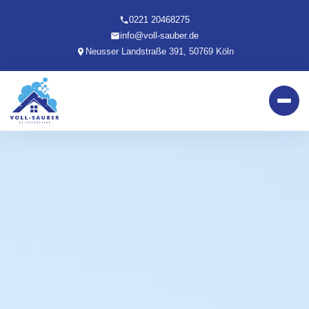
0221 20468275
info@voll-sauber.de
Neusser Landstraße 391, 50769 Köln