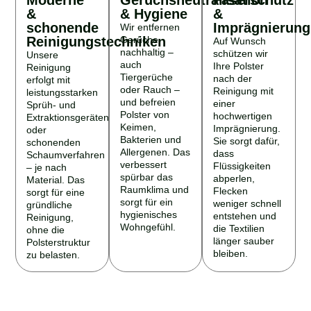
&
& Hygiene
&
schonende
Imprägnierung
Wir entfernen
Reinigungstechniken
Gerüche
Auf Wunsch
nachhaltig –
schützen wir
Unsere
auch
Ihre Polster
Reinigung
Tiergerüche
nach der
erfolgt mit
oder Rauch –
Reinigung mit
leistungsstarken
und befreien
einer
Sprüh- und
Polster von
hochwertigen
Extraktionsgeräten
Keimen,
Imprägnierung.
oder
Bakterien und
Sie sorgt dafür,
schonenden
Allergenen. Das
dass
Schaumverfahren
verbessert
Flüssigkeiten
– je nach
spürbar das
abperlen,
Material. Das
Raumklima und
Flecken
sorgt für eine
sorgt für ein
weniger schnell
gründliche
hygienisches
entstehen und
Reinigung,
Wohngefühl.
die Textilien
ohne die
länger sauber
Polsterstruktur
bleiben.
zu belasten.