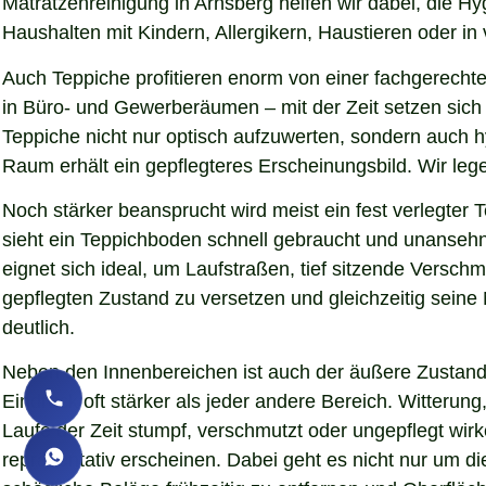
Matratzenreinigung in Arnsberg helfen wir dabei, die H
Haushalten mit Kindern, Allergikern, Haustieren oder in
Auch Teppiche profitieren enorm von einer fachgerechte
in Büro- und Gewerberäumen – mit der Zeit setzen sich 
Teppiche nicht nur optisch aufzuwerten, sondern auch 
Raum erhält ein gepflegteres Erscheinungsbild. Wir le
Noch stärker beansprucht wird meist ein fest verlegter
sieht ein Teppichboden schnell gebraucht und unansehnl
eignet sich ideal, um Laufstraßen, tief sitzende Versc
gepflegten Zustand zu versetzen und gleichzeitig sein
deutlich.
Neben den Innenbereichen ist auch der äußere Zustand 
Eindruck oft stärker als jeder andere Bereich. Witteru
Laufe der Zeit stumpf, verschmutzt oder ungepflegt wir
repräsentativ erscheinen. Dabei geht es nicht nur um d