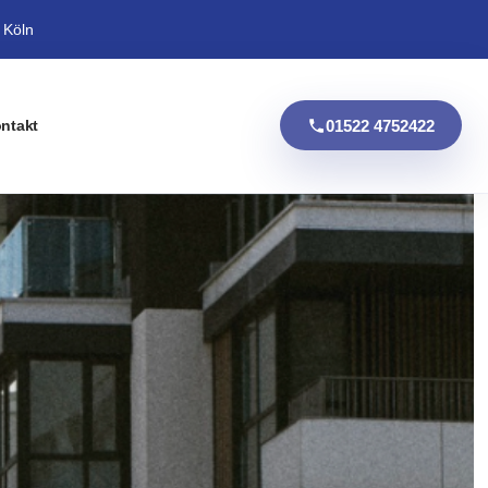
 Köln
01522 4752422
ntakt