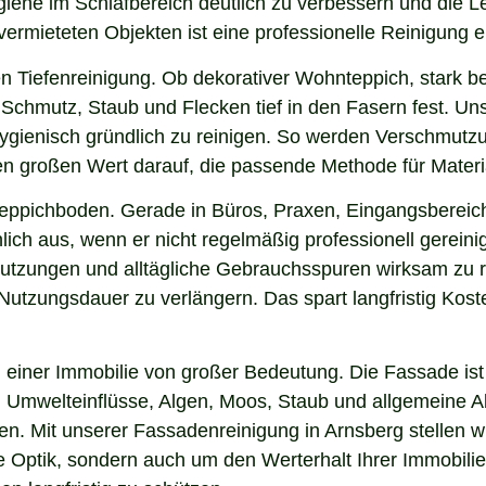
ygiene im Schlafbereich deutlich zu verbessern und die 
 vermieteten Objekten ist eine professionelle Reinigung 
n Tiefenreinigung. Ob dekorativer Wohnteppich, stark b
Schmutz, Staub und Flecken tief in den Fasern fest. Unse
hygienisch gründlich zu reinigen. So werden Verschmutzu
gen großen Wert darauf, die passende Methode für Mater
 Teppichboden. Gerade in Büros, Praxen, Eingangsbereic
ich aus, wenn er nicht regelmäßig professionell gereini
hmutzungen und alltägliche Gebrauchsspuren wirksam zu r
e Nutzungsdauer zu verlängern. Das spart langfristig Ko
einer Immobilie von großer Bedeutung. Die Fassade ist 
ng, Umwelteinflüsse, Algen, Moos, Staub und allgemeine
ken. Mit unserer Fassadenreinigung in Arnsberg stellen w
ie Optik, sondern auch um den Werterhalt Ihrer Immobil