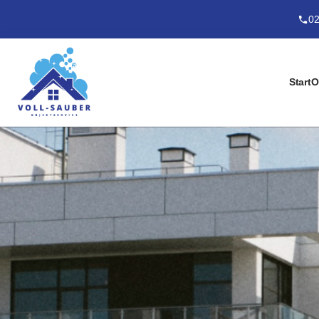
02
Start
O