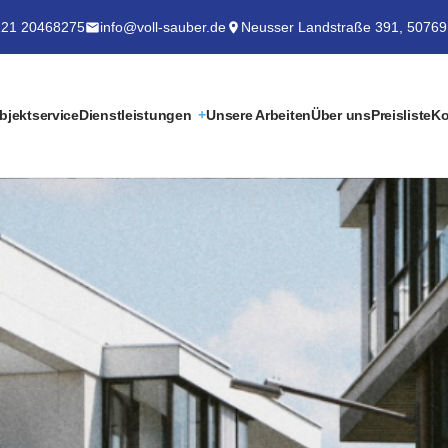
21 20468275
info@voll-sauber.de
Neusser Landstraße 391, 50769
bjektservice
Dienstleistungen
Unsere Arbeiten
Über uns
Preisliste
Ko