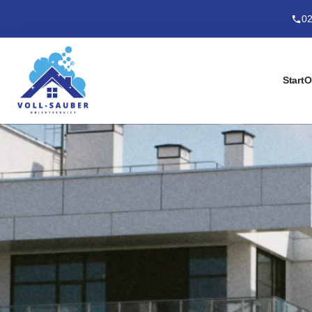
02
Start
O