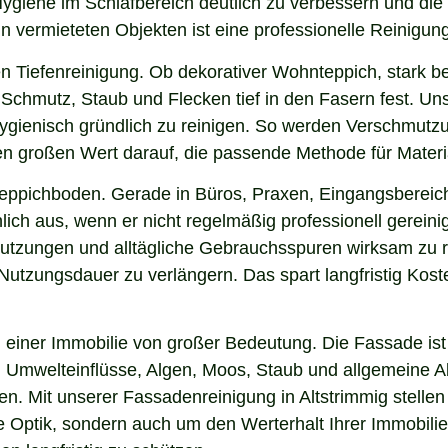
e Hygiene im Schlafbereich deutlich zu verbessern und d
in vermieteten Objekten ist eine professionelle Reinigun
n Tiefenreinigung. Ob dekorativer Wohnteppich, stark b
chmutz, Staub und Flecken tief in den Fasern fest. Unse
hygienisch gründlich zu reinigen. So werden Verschmutzu
gen großen Wert darauf, die passende Methode für Mater
 Teppichboden. Gerade in Büros, Praxen, Eingangsbereic
ich aus, wenn er nicht regelmäßig professionell gereini
hmutzungen und alltägliche Gebrauchsspuren wirksam zu r
e Nutzungsdauer zu verlängern. Das spart langfristig Ko
einer Immobilie von großer Bedeutung. Die Fassade ist 
ng, Umwelteinflüsse, Algen, Moos, Staub und allgemeine
en. Mit unserer Fassadenreinigung in Altstrimmig stelle
ie Optik, sondern auch um den Werterhalt Ihrer Immobil