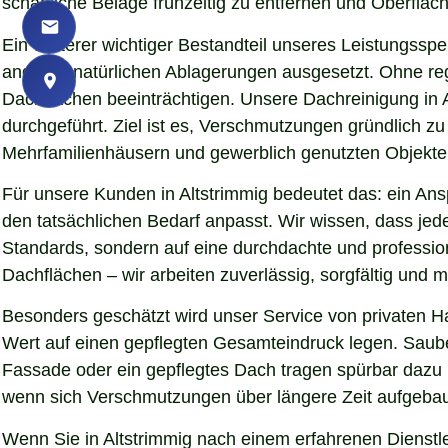
schädliche Beläge frühzeitig zu entfernen und Oberfläch
Ein weiterer wichtiger Bestandteil unseres Leistungssp
anderen natürlichen Ablagerungen ausgesetzt. Ohne re
Dachflächen beeinträchtigen. Unsere Dachreinigung in 
durchgeführt. Ziel ist es, Verschmutzungen gründlich z
Mehrfamilienhäusern und gewerblich genutzten Objekten 
Für unsere Kunden in Altstrimmig bedeutet das: ein Ans
den tatsächlichen Bedarf anpasst. Wir wissen, dass jede
Standards, sondern auf eine durchdachte und professio
Dachflächen – wir arbeiten zuverlässig, sorgfältig und
Besonders geschätzt wird unser Service von privaten H
Wert auf einen gepflegten Gesamteindruck legen. Sauber
Fassade oder ein gepflegtes Dach tragen spürbar dazu
wenn sich Verschmutzungen über längere Zeit aufgebaut
Wenn Sie in Altstrimmig nach einem erfahrenen Dienstle