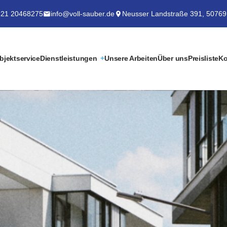
21 20468275
info@voll-sauber.de
Neusser Landstraße 391, 50769
bjektservice
Dienstleistungen
Unsere Arbeiten
Über uns
Preisliste
Ko