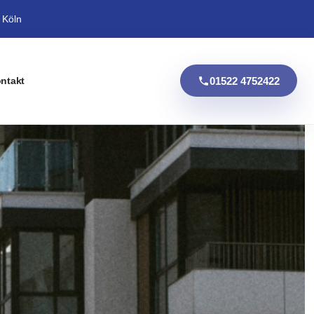
 Köln
01522 4752422
ntakt