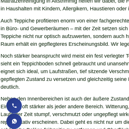
Matratzenreinigung in Altstrimmig helfen wir dabei, di
in Haushalten mit Kindern, Allergikern, Haustieren oder 
Auch Teppiche profitieren enorm von einer fachgerechte
in Büro- und Gewerberäumen – mit der Zeit setzen sich S
Teppiche nicht nur optisch aufzuwerten, sondern auch 
Raum erhält ein gepflegteres Erscheinungsbild. Wir le
Noch stärker beansprucht wird meist ein fest verlegter
sieht ein Teppichboden schnell gebraucht und unansehnl
eignet sich ideal, um Laufstraßen, tief sitzende Versc
gepflegten Zustand zu versetzen und gleichzeitig sein
deutlich.
Neben den Innenbereichen ist auch der äußere Zustand 
Eindruck oft stärker als jeder andere Bereich. Witteru
Laufe der Zeit stumpf, verschmutzt oder ungepflegt wirk
repräsentativ erscheinen. Dabei geht es nicht nur um d