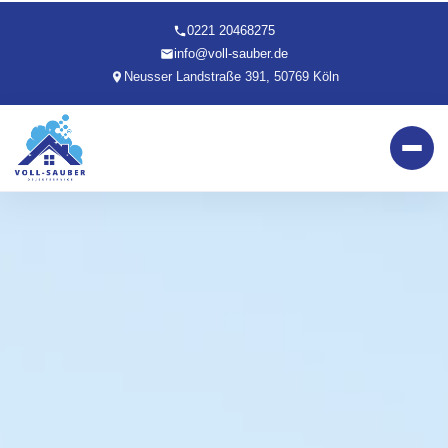
0221 20468275
info@voll-sauber.de
Neusser Landstraße 391, 50769 Köln