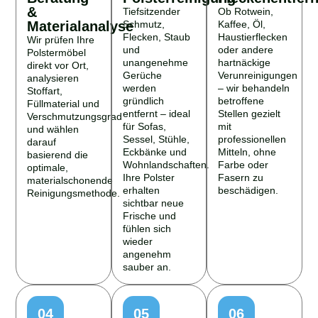
&
Tiefsitzender
Ob Rotwein,
Materialanalyse
Schmutz,
Kaffee, Öl,
Flecken, Staub
Haustierflecken
Wir prüfen Ihre
und
oder andere
Polstermöbel
unangenehme
hartnäckige
direkt vor Ort,
Gerüche
Verunreinigungen
analysieren
werden
– wir behandeln
Stoffart,
gründlich
betroffene
Füllmaterial und
entfernt – ideal
Stellen gezielt
Verschmutzungsgrad
für Sofas,
mit
und wählen
Sessel, Stühle,
professionellen
darauf
Eckbänke und
Mitteln, ohne
basierend die
Wohnlandschaften.
Farbe oder
optimale,
Ihre Polster
Fasern zu
materialschonende
erhalten
beschädigen.
Reinigungsmethode.
sichtbar neue
Frische und
fühlen sich
wieder
angenehm
sauber an.
04
05
06