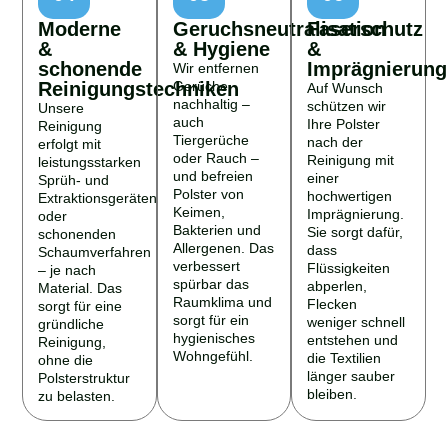
Moderne
Geruchsneutralisation
Faserschutz
&
& Hygiene
&
schonende
Imprägnierung
Wir entfernen
Reinigungstechniken
Gerüche
Auf Wunsch
nachhaltig –
schützen wir
Unsere
auch
Ihre Polster
Reinigung
Tiergerüche
nach der
erfolgt mit
oder Rauch –
Reinigung mit
leistungsstarken
und befreien
einer
Sprüh- und
Polster von
hochwertigen
Extraktionsgeräten
Keimen,
Imprägnierung.
oder
Bakterien und
Sie sorgt dafür,
schonenden
Allergenen. Das
dass
Schaumverfahren
verbessert
Flüssigkeiten
– je nach
spürbar das
abperlen,
Material. Das
Raumklima und
Flecken
sorgt für eine
sorgt für ein
weniger schnell
gründliche
hygienisches
entstehen und
Reinigung,
Wohngefühl.
die Textilien
ohne die
länger sauber
Polsterstruktur
bleiben.
zu belasten.