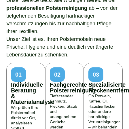
professionellen Polsterreinigung
ab – von der
tiefgehenden Beseitigung hartnäckiger
Verschmutzungen bis zur nachhaltigen Pflege
Ihrer Textilien.
Unser Ziel ist es, Ihren Polstermöbeln neue
Frische, Hygiene und eine deutlich verlängerte
Lebensdauer zu schenken.
01
02
03
Individuelle
Fachgerechte
Spezialisierte
Beratung
Polsterreinigung
Fleckenentfer
&
Tiefsitzender
Ob Rotwein,
Materialanalyse
Schmutz,
Kaffee, Öl,
Flecken, Staub
Haustierflecken
Wir prüfen Ihre
und
oder andere
Polstermöbel
unangenehme
hartnäckige
direkt vor Ort,
Gerüche
Verunreinigungen
analysieren
werden
– wir behandeln
Stoffart,