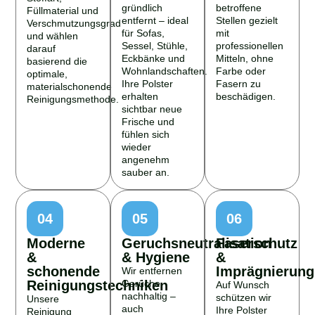
gründlich
betroffene
Füllmaterial und
entfernt – ideal
Stellen gezielt
Verschmutzungsgrad
für Sofas,
mit
und wählen
Sessel, Stühle,
professionellen
darauf
Eckbänke und
Mitteln, ohne
basierend die
Wohnlandschaften.
Farbe oder
optimale,
Ihre Polster
Fasern zu
materialschonende
erhalten
beschädigen.
Reinigungsmethode.
sichtbar neue
Frische und
fühlen sich
wieder
angenehm
sauber an.
04
05
06
Moderne
Geruchsneutralisation
Faserschutz
&
& Hygiene
&
schonende
Imprägnierung
Wir entfernen
Reinigungstechniken
Gerüche
Auf Wunsch
nachhaltig –
schützen wir
Unsere
auch
Ihre Polster
Reinigung