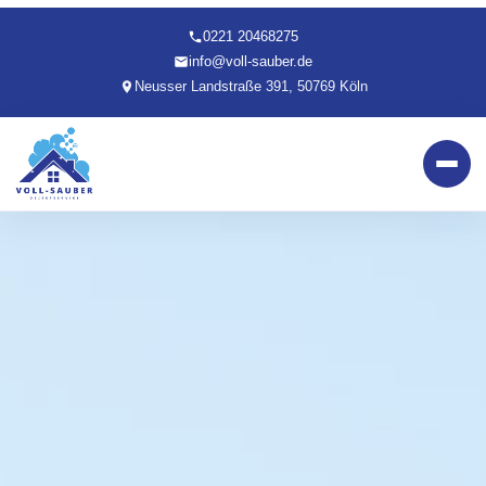
0221 20468275
info@voll-sauber.de
Neusser Landstraße 391, 50769 Köln