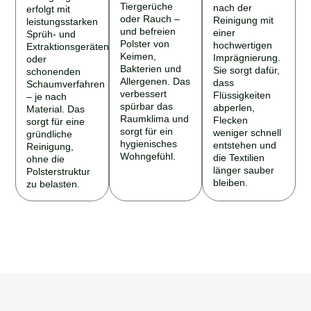
Tiergerüche
nach der
erfolgt mit
oder Rauch –
Reinigung mit
leistungsstarken
und befreien
einer
Sprüh- und
Polster von
hochwertigen
Extraktionsgeräten
Keimen,
Imprägnierung.
oder
Bakterien und
Sie sorgt dafür,
schonenden
Allergenen. Das
dass
Schaumverfahren
verbessert
Flüssigkeiten
– je nach
spürbar das
abperlen,
Material. Das
Raumklima und
Flecken
sorgt für eine
sorgt für ein
weniger schnell
gründliche
hygienisches
entstehen und
Reinigung,
Wohngefühl.
die Textilien
ohne die
länger sauber
Polsterstruktur
bleiben.
zu belasten.