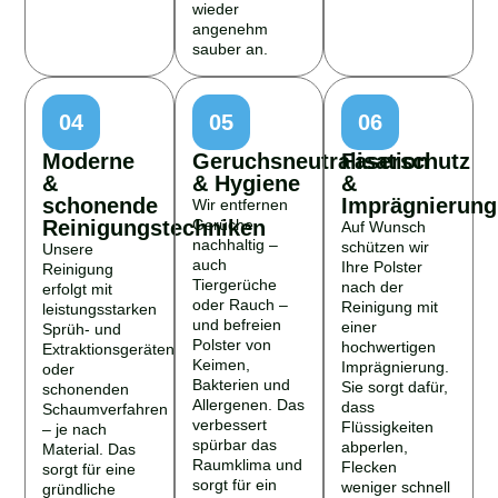
wieder
angenehm
sauber an.
04
05
06
Moderne
Geruchsneutralisation
Faserschutz
&
& Hygiene
&
schonende
Imprägnierung
Wir entfernen
Reinigungstechniken
Gerüche
Auf Wunsch
nachhaltig –
schützen wir
Unsere
auch
Ihre Polster
Reinigung
Tiergerüche
nach der
erfolgt mit
oder Rauch –
Reinigung mit
leistungsstarken
und befreien
einer
Sprüh- und
Polster von
hochwertigen
Extraktionsgeräten
Keimen,
Imprägnierung.
oder
Bakterien und
Sie sorgt dafür,
schonenden
Allergenen. Das
dass
Schaumverfahren
verbessert
Flüssigkeiten
– je nach
spürbar das
abperlen,
Material. Das
Raumklima und
Flecken
sorgt für eine
sorgt für ein
weniger schnell
gründliche