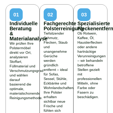
01
02
03
Individuelle
Fachgerechte
Spezialisierte
Beratung
Polsterreinigung
Fleckenentfer
&
Tiefsitzender
Ob Rotwein,
Materialanalyse
Schmutz,
Kaffee, Öl,
Flecken, Staub
Haustierflecken
Wir prüfen Ihre
und
oder andere
Polstermöbel
unangenehme
hartnäckige
direkt vor Ort,
Gerüche
Verunreinigungen
analysieren
werden
– wir behandeln
Stoffart,
gründlich
betroffene
Füllmaterial und
entfernt – ideal
Stellen gezielt
Verschmutzungsgrad
für Sofas,
mit
und wählen
Sessel, Stühle,
professionellen
darauf
Eckbänke und
Mitteln, ohne
basierend die
Wohnlandschaften.
Farbe oder
optimale,
Ihre Polster
Fasern zu
materialschonende
erhalten
beschädigen.
Reinigungsmethode.
sichtbar neue
Frische und
fühlen sich