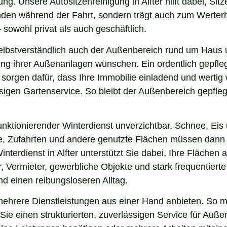
ng. Unsere Autositzenreinigung in Alfter hilft dabei, Sit
finden während der Fahrt, sondern trägt auch zum Werter
sowohl privat als auch geschäftlich.
lbstverständlich auch der Außenbereich rund um Haus un
nung ihrer Außenanlagen wünschen. Ein ordentlich gepfl
 sorgen dafür, dass Ihre Immobilie einladend und werti
sigen Gartenservice. So bleibt der Außenbereich gepfleg
nktionierender Winterdienst unverzichtbar. Schnee, Eis u
ge, Zufahrten und andere genutzte Flächen müssen dann
interdienst in Alfter unterstützt Sie dabei, Ihre Flächen
, Vermieter, gewerbliche Objekte und stark frequentierte
und einen reibungsloseren Alltag.
mehrere Dienstleistungen aus einer Hand anbieten. So mü
ie einen strukturierten, zuverlässigen Service für Auße