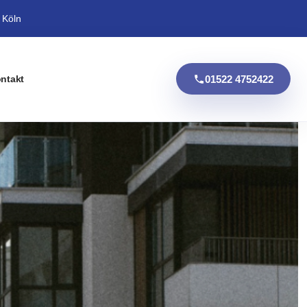
 Köln
01522 4752422
ntakt