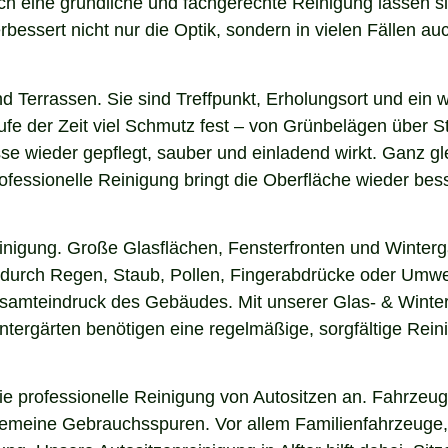
rch eine gründliche und fachgerechte Reinigung lassen 
essert nicht nur die Optik, sondern in vielen Fällen auch
nd Terrassen. Sie sind Treffpunkt, Erholungsort und ein
aufe der Zeit viel Schmutz fest – von Grünbelägen über 
asse wieder gepflegt, sauber und einladend wirkt. Ganz gl
fessionelle Reinigung bringt die Oberfläche wieder bess
einigung. Große Glasflächen, Fensterfronten und Winterg
n durch Regen, Staub, Pollen, Fingerabdrücke oder Umwel
esamteindruck des Gebäudes. Mit unserer Glas- & Winterg
ergärten benötigen eine regelmäßige, sorgfältige Reinig
 professionelle Reinigung von Autositzen an. Fahrzeugs
lgemeine Gebrauchsspuren. Vor allem Familienfahrzeuge,