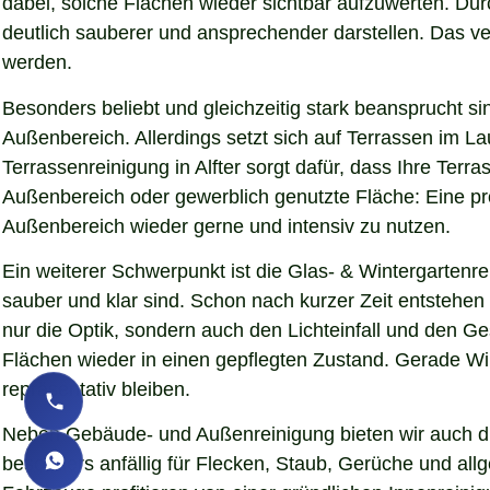
dabei, solche Flächen wieder sichtbar aufzuwerten. Du
deutlich sauberer und ansprechender darstellen. Das verb
werden.
Besonders beliebt und gleichzeitig stark beansprucht si
Außenbereich. Allerdings setzt sich auf Terrassen im L
Terrassenreinigung in Alfter sorgt dafür, dass Ihre Terr
Außenbereich oder gewerblich genutzte Fläche: Eine pro
Außenbereich wieder gerne und intensiv zu nutzen.
Ein weiterer Schwerpunkt ist die Glas- & Wintergartenr
sauber und klar sind. Schon nach kurzer Zeit entstehe
nur die Optik, sondern auch den Lichteinfall und den G
Flächen wieder in einen gepflegten Zustand. Gerade Wint
repräsentativ bleiben.
Neben Gebäude- und Außenreinigung bieten wir auch die
besonders anfällig für Flecken, Staub, Gerüche und al