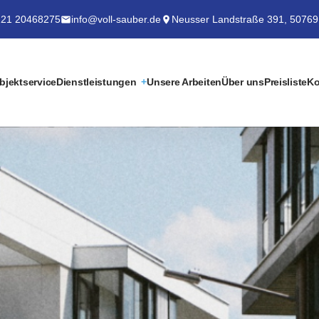
21 20468275
info@voll-sauber.de
Neusser Landstraße 391, 50769
bjektservice
Dienstleistungen
Unsere Arbeiten
Über uns
Preisliste
Ko