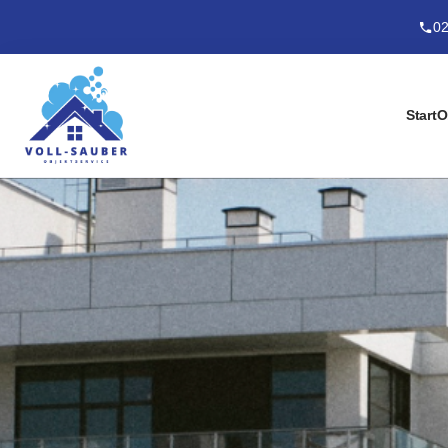
02
Start
O