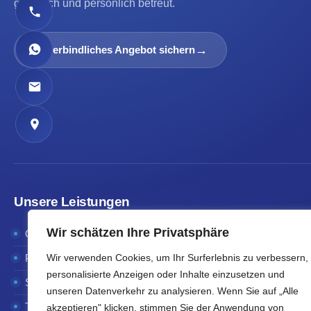
gründlich und persönlich betreut.
→
Unverbindliches Angebot sichern
Unsere Leistungen
Wir schätzen Ihre Privatsphäre
Objektservice
Teppichreinigung
Polsterreinigung
Terrassenreinigung
Wir verwenden Cookies, um Ihr Surferlebnis zu verbessern,
personalisierte Anzeigen oder Inhalte einzusetzen und
Steinreinigung
Matratzenreinigung
unseren Datenverkehr zu analysieren. Wenn Sie auf „Alle
Teppichbodenreinigung
Dachrinnenreinigung
akzeptieren" klicken, stimmen Sie der Anwendung von