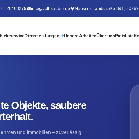
21 20468275
info@voll-sauber.de
Neusser Landstraße 391, 50769
bjektservice
Dienstleistungen
Unsere Arbeiten
Über uns
Preisliste
Ko
te Objekte, saubere
terhalt.
nehmen und Immobilien – zuverlässig,