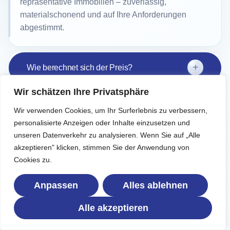
repräsentative Immobilien – zuverlässig,
materialschonend und auf Ihre Anforderungen
abgestimmt.
Wie berechnet sich der Preis?
Wir schätzen Ihre Privatsphäre
Wie läuft ein Auftrag ab?
Wir verwenden Cookies, um Ihr Surferlebnis zu verbessern,
personalisierte Anzeigen oder Inhalte einzusetzen und
unseren Datenverkehr zu analysieren. Wenn Sie auf „Alle
Kann der Service bei mir zu Hause erfolgen?
akzeptieren" klicken, stimmen Sie der Anwendung von
Cookies zu.
Welche Produkte und Verfahren werden verwendet?
Anpassen
Alles ablehnen
Alle akzeptieren
Wie schnell bekomme ich einen Termin?