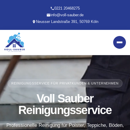
0221 20468275
info@voll-sauber.de
Neusser Landstraße 391, 50769 Köln
REINIGUNGSSERVICE FÜR PRIVATKUNDEN & UNTERNEHMEN
Voll Sauber
Reinigungsservice
Professionelle Reinigung für Polster, Teppiche, Böden,