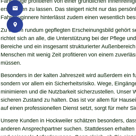
Fahrzeuge profitieren von einer gründlichen Innenreinigu
erscheinen zu lassen. Das steigert nicht nur das persö
Fahrzeuginnere hinterlässt zudem einen wesentlich bess
Zu einem rundum gepflegten Erscheinungsbild gehört s
richtet sich an alle, die Unterstützung bei der Pflege
Bereiche und ein insgesamt strukturierter Außenbereich
Menschen mit wenig Zeit profitieren von einem zuverläs
müssen.
Besonders in der kalten Jahreszeit wird außerdem ein fu
sondern vor allem ein Sicherheitsrisiko. Wege, Eingän
minimieren und die Nutzbarkeit sicherzustellen. Unser W
sicheren Zustand zu halten. Das ist vor allem für Hause
auf einen professionellen Dienst setzt, sorgt für mehr S
Unsere Kunden in Hockweiler schätzen besonders, dass 
anderen Ansprechpartner suchen. Stattdessen erhalten S