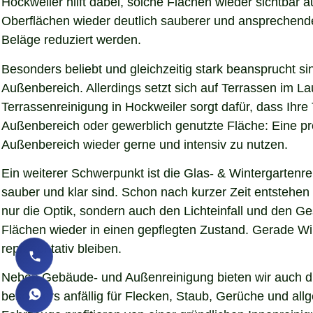
Hockweiler hilft dabei, solche Flächen wieder sichtbar
Oberflächen wieder deutlich sauberer und ansprechender d
Beläge reduziert werden.
Besonders beliebt und gleichzeitig stark beansprucht si
Außenbereich. Allerdings setzt sich auf Terrassen im L
Terrassenreinigung in Hockweiler sorgt dafür, dass Ihre 
Außenbereich oder gewerblich genutzte Fläche: Eine pro
Außenbereich wieder gerne und intensiv zu nutzen.
Ein weiterer Schwerpunkt ist die Glas- & Wintergartenr
sauber und klar sind. Schon nach kurzer Zeit entstehe
nur die Optik, sondern auch den Lichteinfall und den G
Flächen wieder in einen gepflegten Zustand. Gerade Wint
repräsentativ bleiben.
Neben Gebäude- und Außenreinigung bieten wir auch die
besonders anfällig für Flecken, Staub, Gerüche und al