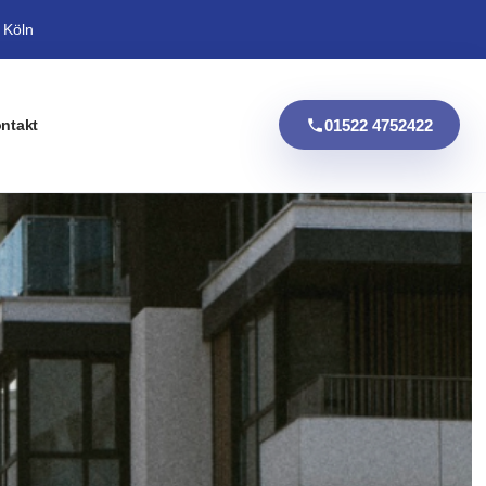
 Köln
01522 4752422
ntakt