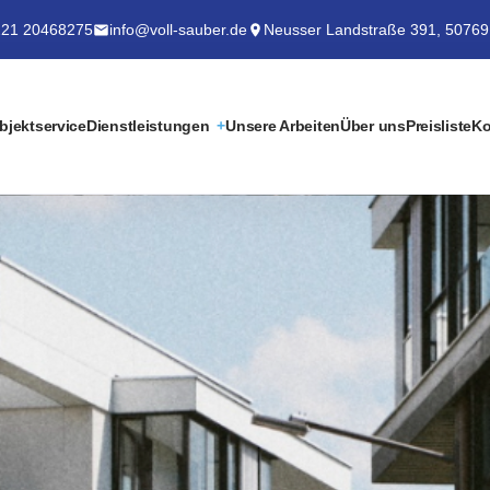
21 20468275
info@voll-sauber.de
Neusser Landstraße 391, 50769
bjektservice
Dienstleistungen
Unsere Arbeiten
Über uns
Preisliste
Ko