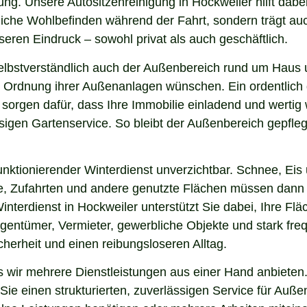
ng. Unsere Autositzenreinigung in Hockweiler hilft dabei
nliche Wohlbefinden während der Fahrt, sondern trägt a
eren Eindruck – sowohl privat als auch geschäftlich.
elbstverständlich auch der Außenbereich rund um Haus 
 und Ordnung ihrer Außenanlagen wünschen. Ein ordentlic
 sorgen dafür, dass Ihre Immobilie einladend und werti
sigen Gartenservice. So bleibt der Außenbereich gepfleg
nktionierender Winterdienst unverzichtbar. Schnee, Eis u
ge, Zufahrten und andere genutzte Flächen müssen dann
interdienst in Hockweiler unterstützt Sie dabei, Ihre F
igentümer, Vermieter, gewerbliche Objekte und stark freq
icherheit und einen reibungsloseren Alltag.
wir mehrere Dienstleistungen aus einer Hand anbieten.
ie einen strukturierten, zuverlässigen Service für Auße