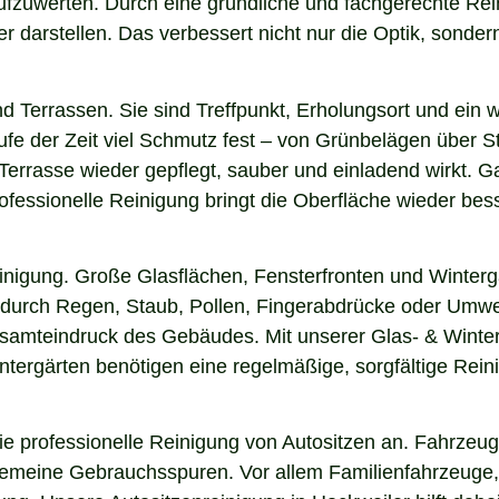
 aufzuwerten. Durch eine gründliche und fachgerechte Re
arstellen. Das verbessert nicht nur die Optik, sondern i
nd Terrassen. Sie sind Treffpunkt, Erholungsort und ein
aufe der Zeit viel Schmutz fest – von Grünbelägen über 
Terrasse wieder gepflegt, sauber und einladend wirkt. Ga
fessionelle Reinigung bringt die Oberfläche wieder bess
einigung. Große Glasflächen, Fensterfronten und Winterg
n durch Regen, Staub, Pollen, Fingerabdrücke oder Umwel
esamteindruck des Gebäudes. Mit unserer Glas- & Winter
ergärten benötigen eine regelmäßige, sorgfältige Reinig
 professionelle Reinigung von Autositzen an. Fahrzeugs
lgemeine Gebrauchsspuren. Vor allem Familienfahrzeuge,