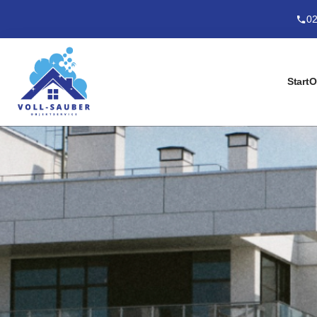
02
Start
O